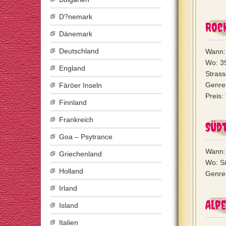
D?nemark
Rock
Dänemark
Deutschland
Wann: 
Wo: 39
England
Stras
Genre:
Färöer Inseln
Preis:
Finnland
Frankreich
Südt
Goa – Psytrance
Wann: 
Griechenland
Wo: Sü
Holland
Genre:
Irland
Alpe
Island
Italien