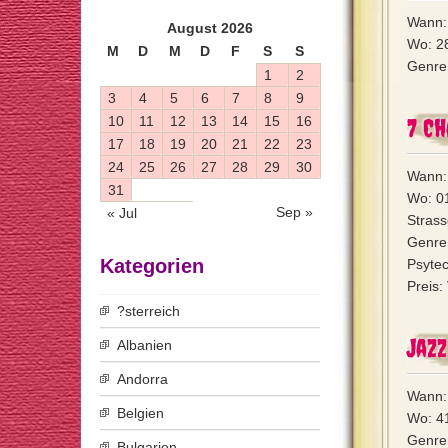
Wann: 
August 2026
Wo: 28
M
D
M
D
F
S
S
Genre:
1
2
3
4
5
6
7
8
9
10
11
12
13
14
15
16
7 Ch
17
18
19
20
21
22
23
24
25
26
27
28
29
30
Wann: 
31
Wo: 01
Sep »
« Jul
Strass
Genre
Kategorien
Psytec
Preis:
?sterreich
Jazz
Albanien
Andorra
Wann: 
Belgien
Wo: 41
Genre:
Bulgarien