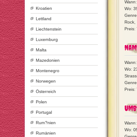
Wann: 
Kroatien
Wo: 39
Genre
Lettland
Rock, 
Preis:
Liechtenstein
Luxemburg
Name
Malta
Mazedonien
Wann: 
Wo: 23
Montenegro
Strass
Norwegen
Genre:
Preis:
Österreich
Polen
Umb
Portugal
Rum?nien
Wann:
Wo: 05
Rumänien
Genre: