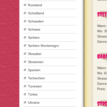
Russland
Stei
Schottland
Schweden
Wann: 
Schweiz
Wo: 39
Strass
Serbien
Genre:
Serbien Montenegro
Slowakei
Bab
Slowenien
Wann: 
Spanien
Wo: 63
Tschechien
Stras
Genre:
Tunesien
Preis:
Türkei
Stre
Ukraine