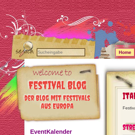
Home
Festival Blog
Ita
der Blog mit Festivals
aus Europa
Festiva
Stre
EventKalender