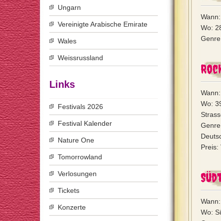
Ungarn
Wann: 
Vereinigte Arabische Emirate
Wo: 28
Genre:
Wales
Weissrussland
Rock
Links
Wann: 
Wo: 39
Festivals 2026
Stras
Festival Kalender
Genre:
Deutsc
Nature One
Preis:
Tomorrowland
Verlosungen
Südt
Tickets
Wann: 
Konzerte
Wo: Sü