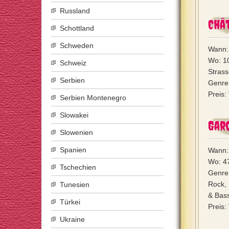
Russland
Chât
Schottland
Schweden
Wann: 
Wo: 1
Schweiz
Stras
Serbien
Genre:
Preis
Serbien Montenegro
Slowakei
Gar
Slowenien
Spanien
Wann: 
Wo: 4
Tschechien
Genre
Rock, 
Tunesien
& Bass
Türkei
Preis:
Ukraine