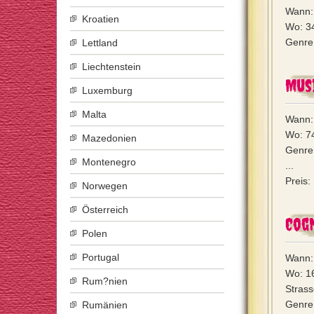
Wann: 
Kroatien
Wo: 34
Genre:
Lettland
Liechtenstein
Mus
Luxemburg
Malta
Wann: 
Wo: 74
Mazedonien
Genre:
Montenegro
...
Preis:
Norwegen
Österreich
Cog
Polen
Portugal
Wann: 
Wo: 1
Rum?nien
Strass
Genre:
Rumänien