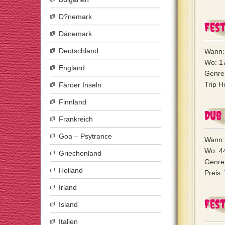
D?nemark
Fest
Dänemark
Deutschland
Wann: 
Wo: 17
England
Genre
Trip H
Färöer Inseln
Finnland
Dub
Frankreich
Goa – Psytrance
Wann: 
Wo: 44
Griechenland
Genre:
Holland
Preis:
Irland
Fest
Island
Italien