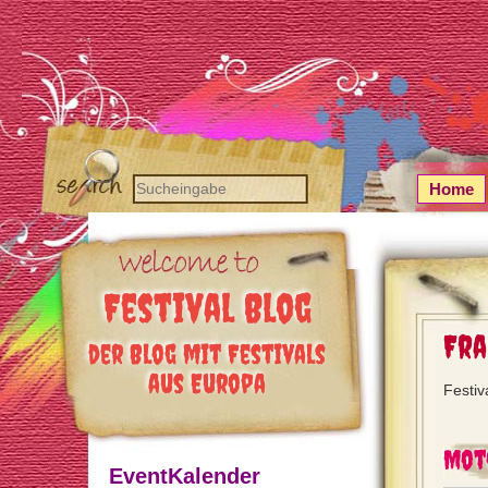
Home
Festival Blog
Fra
der Blog mit Festivals
aus Europa
Festiv
Mot
EventKalender