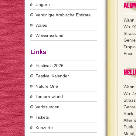
Alun
Ungarn
Vereinigte Arabische Emirate
Wann: 
Wales
Wo: 0
Strass
Weissrussland
Genre
Tropic
Links
Preis:
Festivals 2026
Hell
Festival Kalender
Nature One
Wann: 
Wo: 44
Tomorrowland
Stras
Verlosungen
Genre
Rock,
Tickets
Alter
Punk,
Konzerte
Metal