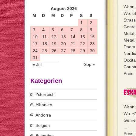
Wann: 
August 2026
Wo: 56
M
D
M
D
F
S
S
Strass
1
2
Genre:
3
4
5
6
7
8
9
Metal
10
11
12
13
14
15
16
Metal
17
18
19
20
21
22
23
Doom M
24
25
26
27
28
29
30
Nordi
31
Occita
Sep »
« Jul
Countr
Preis:
Kategorien
Eska
?sterreich
Albanien
Wann: 
Wo: 61
Andorra
Genre
Belgien
...
Preis:
Bulgarien