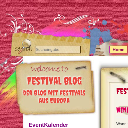
Home
Festival Blog
Fes
der Blog mit Festivals
aus Europa
Win
Wann:
EventKalender