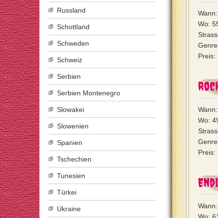
Russland
Wann: 
Wo: 5
Schottland
Stras
Schweden
Genre
Preis:
Schweiz
Serbien
Rock
Serbien Montenegro
Slowakei
Wann:
Wo: 4
Slowenien
Strass
Genre
Spanien
Preis:
Tschechien
Tunesien
End
Türkei
Wann:
Ukraine
Wo: 6