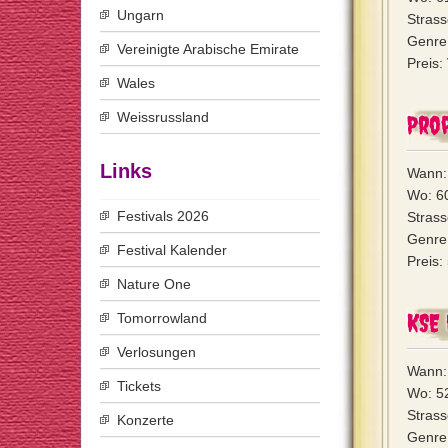
Ungarn
Strass
Genre
Vereinigte Arabische Emirate
Preis:
Wales
Weissrussland
Pro
Links
Wann:
Wo: 6
Festivals 2026
Stras
Genre
Festival Kalender
Preis:
Nature One
KSE
Tomorrowland
Verlosungen
Wann:
Tickets
Wo: 52
Strass
Konzerte
Genre