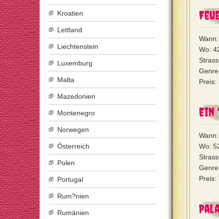
Feue
Kroatien
Lettland
Wann:
Liechtenstein
Wo: 4
Strass
Luxemburg
Genre:
Malta
Preis:
Mazedonien
Ein 
Montenegro
Norwegen
Wann:
Österreich
Wo: 5
Stras
Polen
Genre
Preis:
Portugal
Rum?nien
Pal
Rumänien