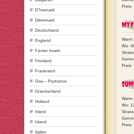
Preis:
D?nemark
Dänemark
My.F
Deutschland
Wann: 
England
Wo: 4
Färöer Inseln
Strass
Genre
Finnland
Preis:
Frankreich
Goa – Psytrance
Sum
Griechenland
Wann:
Holland
Wo: 12
Irland
Strass
Genre
Island
Preis:
Italien