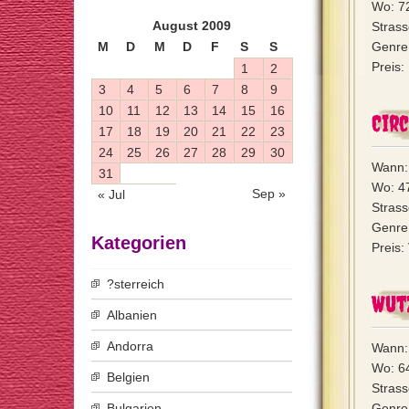
Wo: 7
August 2009
Strass
M
D
M
D
F
S
S
Genre
Preis:
1
2
3
4
5
6
7
8
9
10
11
12
13
14
15
16
Circ
17
18
19
20
21
22
23
24
25
26
27
28
29
30
Wann:
31
Wo: 4
Sep »
« Jul
Strass
Genre:
Kategorien
Preis:
?sterreich
Wut
Albanien
Andorra
Wann:
Wo: 6
Belgien
Stras
Bulgarien
Genre: