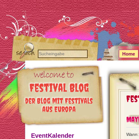
Home
Festival Blog
Fes
der Blog mit Festivals
aus Europa
May
Wann:
EventKalender