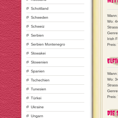
Mit
Schottland
Wann: 
Schweden
Wo: 4
Schweiz
Strass
Genre:
Serbien
Irish 
Serbien Montenegro
Preis:
Slowakei
Elfi
Slowenien
Spanien
Wann: 
Wo: 3
Tschechien
Strass
Tunesien
Genre:
Preis:
Türkei
Ukraine
Die 
Ungarn