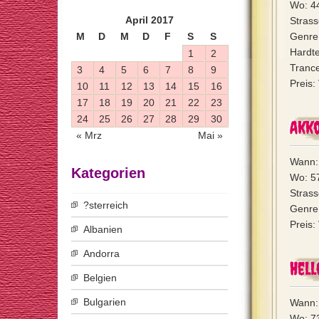
Wo: 4
April 2017
Stras
M
D
M
D
F
S
S
Genre
Hardt
1
2
Trance
3
4
5
6
7
8
9
Preis:
10
11
12
13
14
15
16
17
18
19
20
21
22
23
24
25
26
27
28
29
30
Akko
« Mrz
Mai »
Wann:
Kategorien
Wo: 57
Strass
?sterreich
Genre:
Preis:
Albanien
Andorra
Hell
Belgien
Bulgarien
Wann:
Wo: 7