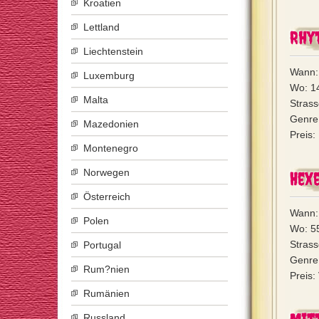
Kroatien
Lettland
Rhy
Liechtenstein
Wann:
Luxemburg
Wo: 1
Malta
Strass
Genre:
Mazedonien
Preis:
Montenegro
Norwegen
Hex
Österreich
Wann:
Polen
Wo: 5
Strass
Portugal
Genre:
Rum?nien
Preis:
Rumänien
Russland