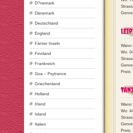
D?nemark
Strass
Genre:
Dänemark
Deutschland
Leip
England
Färöer Inseln
Wann:
Wo: 04
Finnland
Strass
Frankreich
Genre
Preis:
Goa – Psytrance
Griechenland
Tanz
Holland
Irland
Wann:
Wo: 4
Island
Strass
Genre:
Italien
Preis: