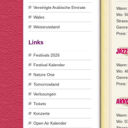
Vereinigte Arabische Emirate
Wann:
Wo: 5
Wales
Strass
Weissrussland
Genre:
Preis:
Links
Jaz
Festivals 2026
Festival Kalender
Wann: 
Wo: 4
Nature One
Genre:
Preis:
Tomorrowland
Verlosungen
Akko
Tickets
Konzerte
Wann:
Wo: 0
Open Air Kalender
Strass