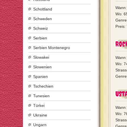
Wann:
Schottland
Wo: 6
Schweden
Genre
Preis:
Schweiz
Serbien
Roc
Serbien Montenegro
Slowakei
Wann:
Wo: 7
Slowenien
Strass
Genre
Spanien
Tschechien
USt
Tunesien
Türkei
Wann:
Wo: 7
Ukraine
Strass
Ungarn
Genre