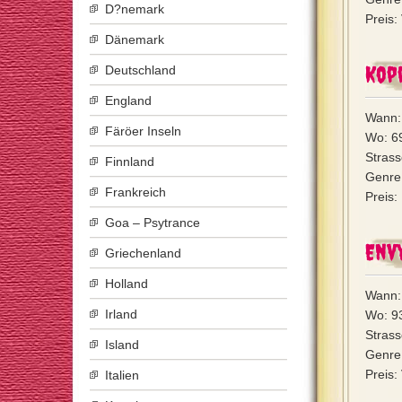
D?nemark
Preis:
Dänemark
Kopp
Deutschland
England
Wann:
Färöer Inseln
Wo: 6
Strass
Finnland
Genre:
Frankreich
Preis:
Goa – Psytrance
Env
Griechenland
Holland
Wann:
Irland
Wo: 9
Strass
Island
Genre
Preis:
Italien