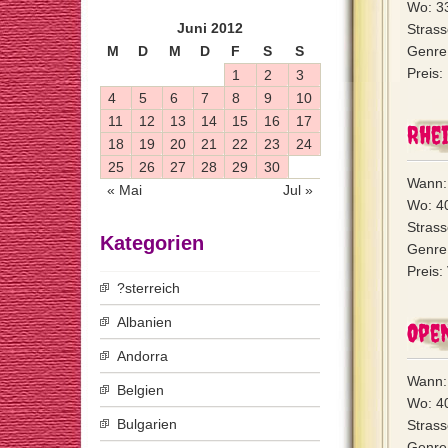
Wo: 3
Juni 2012
Strass
M
D
M
D
F
S
S
Genre
Preis:
1
2
3
4
5
6
7
8
9
10
11
12
13
14
15
16
17
Rhe
18
19
20
21
22
23
24
25
26
27
28
29
30
Wann:
« Mai
Jul »
Wo: 4
Strass
Kategorien
Genre:
Preis:
?sterreich
Albanien
Open
Andorra
Wann:
Belgien
Wo: 4
Bulgarien
Stras
Genre: