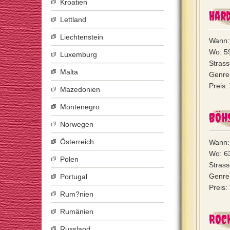
Kroatien
Hard
Lettland
Liechtenstein
Wann:
Wo: 59
Luxemburg
Strass
Malta
Genre:
Preis:
Mazedonien
Montenegro
Böhs
Norwegen
Österreich
Wann:
Wo: 6
Polen
Stras
Genre
Portugal
Preis:
Rum?nien
Rumänien
Rock
Russland