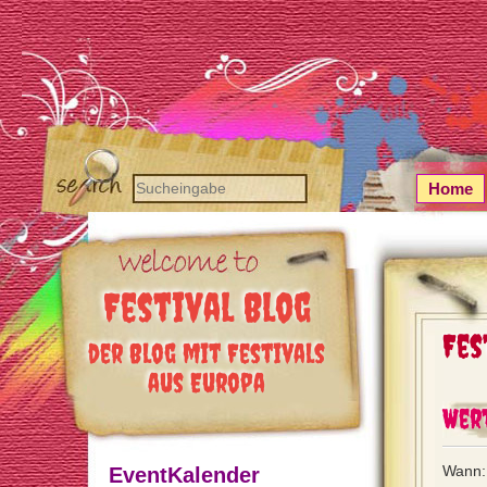
Home
Festival Blog
Fes
der Blog mit Festivals
aus Europa
Wer
Wann: 
EventKalender