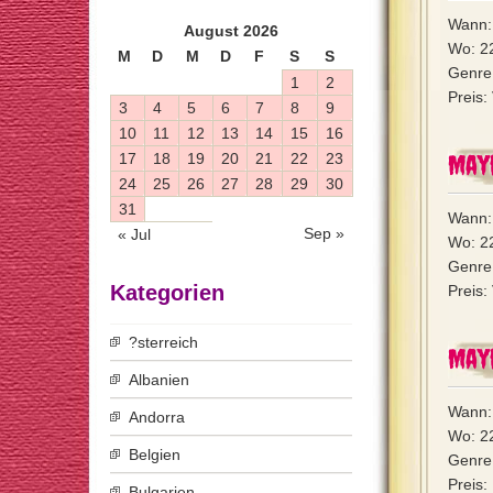
Wann:
August 2026
Wo: 2
M
D
M
D
F
S
S
Genre:
1
2
Preis
3
4
5
6
7
8
9
10
11
12
13
14
15
16
May
17
18
19
20
21
22
23
24
25
26
27
28
29
30
31
Wann:
Sep »
« Jul
Wo: 2
Genre:
Kategorien
Preis
?sterreich
May
Albanien
Wann:
Andorra
Wo: 2
Belgien
Genre
Preis:
Bulgarien