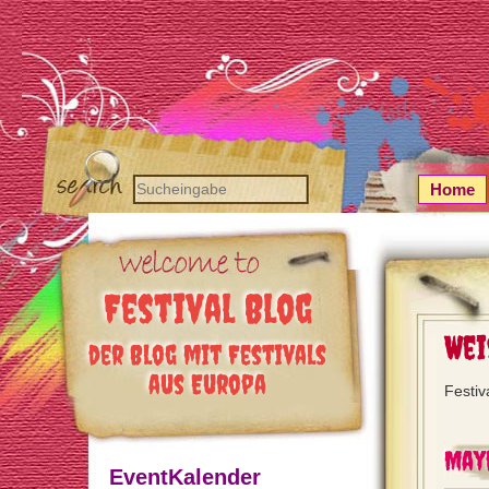
Home
Festival Blog
Wei
der Blog mit Festivals
aus Europa
Festiv
May
EventKalender