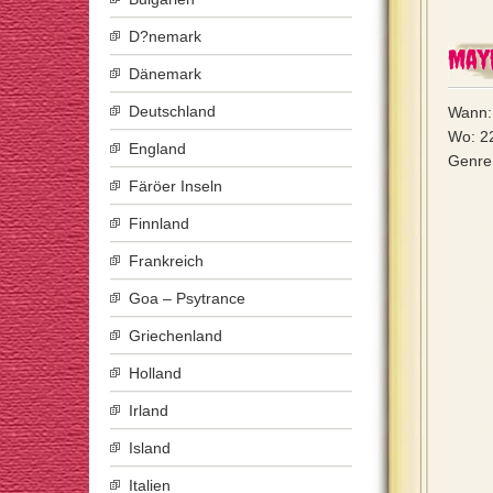
D?nemark
May
Dänemark
Deutschland
Wann:
Wo: 2
England
Genre
Färöer Inseln
Finnland
Frankreich
Goa – Psytrance
Griechenland
Holland
Irland
Island
Italien