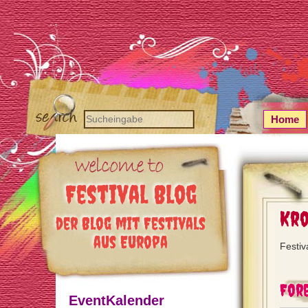
Home
Festival Blog
Kro
der Blog mit Festivals
aus Europa
Festiv
Fore
EventKalender