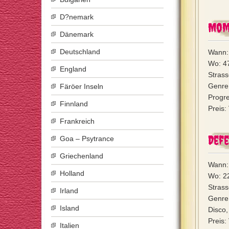
D?nemark
Mom
Dänemark
Deutschland
Wann: 
Wo: 47
England
Strass
Genre
Färöer Inseln
Progre
Finnland
Preis:
Frankreich
Def
Goa – Psytrance
Griechenland
Wann: 
Holland
Wo: 22
Strass
Irland
Genre
Island
Disco,
Preis:
Italien