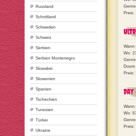
Genre:
Russland
Preis:
Schottland
Schweden
Ult
Schweiz
Wann: 
Serbien
Wo: 21
Serbien Montenegro
Genre
Doom M
Slowakei
Preis:
Slowenien
Spanien
Day 
Tschechien
Wann: 
Tunesien
Wo: 53
Genre:
Türkei
Preis:
Ukraine