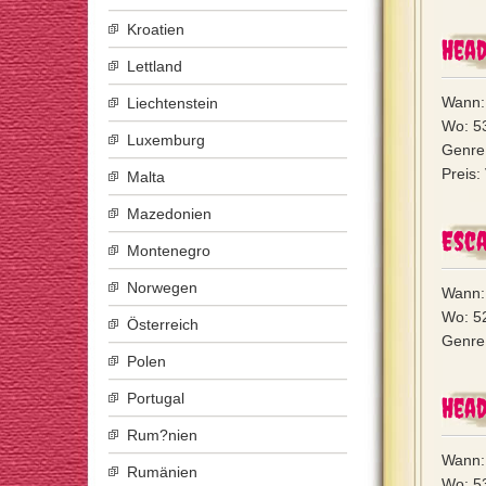
Kroatien
Head
Lettland
Wann: 
Liechtenstein
Wo: 53
Luxemburg
Genre:
Preis:
Malta
Mazedonien
Esca
Montenegro
Norwegen
Wann: 
Wo: 52
Österreich
Genre:
Polen
Portugal
Head
Rum?nien
Wann: 
Rumänien
Wo: 53