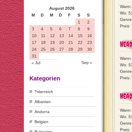
Wann: 
August 2026
Wo: 51
M
D
M
D
F
S
S
Genre:
1
2
Preis:
3
4
5
6
7
8
9
10
11
12
13
14
15
16
Head
17
18
19
20
21
22
23
24
25
26
27
28
29
30
31
Wann: 
Sep »
« Jul
Wo: 53
Genre:
Kategorien
Preis:
?sterreich
Head
Albanien
Wann: 
Andorra
Wo: 53
Belgien
Genre:
Preis:
Bulgarien