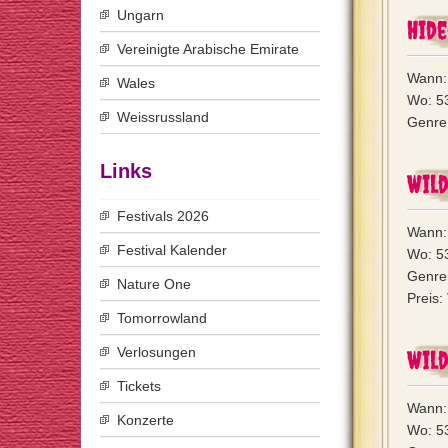
Ungarn
Hide
Vereinigte Arabische Emirate
Wann: 
Wales
Wo: 53
Weissrussland
Genre:
Links
Wild
Festivals 2026
Wann: 
Festival Kalender
Wo: 53
Genre:
Nature One
Preis:
Tomorrowland
Verlosungen
Wild
Tickets
Wann: 
Konzerte
Wo: 53