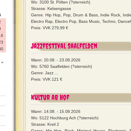
Wo: 3100 St. Pölten (?sterreich)
Strasse: Kelsengasse
S
Genre: Hip Hop, Pop, Drum & Bass, Indie Rock, Indie
Electro Rap, Electro Pop, Bass Music, Techno, Danceha
2
Preis: VVK 279,99 €
9
16
23
Jazzfestival Saalfelden
30
Wann: 20.08. - 23.08.2026
 »
Wo: 5760 Saalfelden (?sterreich)
Genre: Jazz ...
Preis: VVK 121 €
Kultur ab Hof
Wann: 14.08. - 15.08.2026
Wo: 5122 Hochburg Ach (?sterreich)
Strasse: Kreil 2
Genre: Hip Hop, Rock, Minimal House, Electronic, 