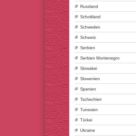
Russland
Schottland
Schweden
Schweiz
Serbien
Serbien Montenegro
Slowakei
Slowenien
Spanien
Tschechien
Tunesien
Türkei
Ukraine