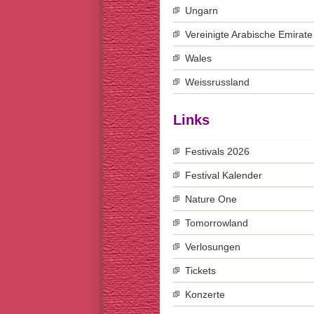
Ungarn
Vereinigte Arabische Emirate
Wales
Weissrussland
Links
Festivals 2026
Festival Kalender
Nature One
Tomorrowland
Verlosungen
Tickets
Konzerte