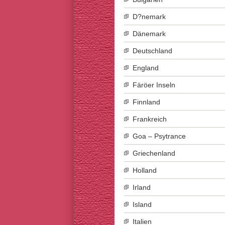
D?nemark
Dänemark
Deutschland
England
Färöer Inseln
Finnland
Frankreich
Goa – Psytrance
Griechenland
Holland
Irland
Island
Italien