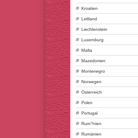
Kroatien
Lettland
Liechtenstein
Luxemburg
Malta
Mazedonien
Montenegro
Norwegen
Österreich
Polen
Portugal
Rum?nien
Rumänien