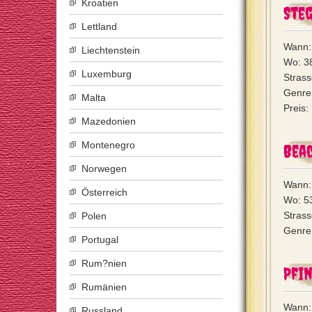
Kroatien
Steg
Lettland
Wann: 
Liechtenstein
Wo: 3
Luxemburg
Strass
Genre:
Malta
Preis:
Mazedonien
Montenegro
Bea
Norwegen
Wann:
Österreich
Wo: 5
Stras
Polen
Genre:
Portugal
Rum?nien
Pfi
Rumänien
Wann:
Russland