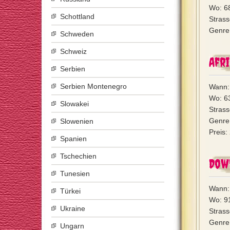
Wo: 6
Schottland
Strass
Genre:
Schweden
Schweiz
Afr
Serbien
Serbien Montenegro
Wann: 
Wo: 6
Slowakei
Strass
Genre:
Slowenien
Preis:
Spanien
Tschechien
Dow
Tunesien
Wann: 
Türkei
Wo: 91
Ukraine
Stras
Genre:
Ungarn