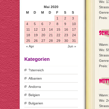
Wo: 13
Mai 2020
Strass
M
D
M
D
F
S
S
Genre:
Preis:
1
2
3
4
5
6
7
8
9
10
11
12
13
14
15
16
17
Sch
18
19
20
21
22
23
24
25
26
27
28
29
30
31
Wann:
« Apr
Jun »
Wo: 5
Strass
Kategorien
Genre:
Preis
?sterreich
Albanien
Mit
Andorra
Belgien
Wann: 
Wo: 2
Bulgarien
Strass