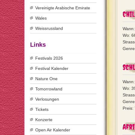
Vereinigte Arabische Emirate
Chil
Wales
Weissrussland
Wann: 
Wo: 66
Stras
Links
Genre:
Festivals 2026
Sch
Festival Kalender
Nature One
Wann: 
Wo: 3
Tomorrowland
Strass
Verlosungen
Genre:
Preis:
Tickets
Konzerte
Afri
Open Air Kalender