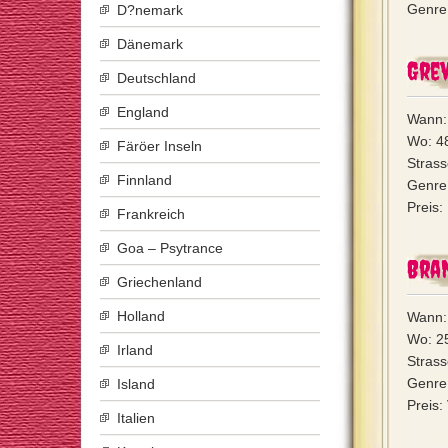
Genre:
D?nemark
Dänemark
Gre
Deutschland
England
Wann:
Wo: 4
Färöer Inseln
Strass
Finnland
Genre
Preis:
Frankreich
Goa – Psytrance
Bra
Griechenland
Holland
Wann: 
Wo: 2
Irland
Strass
Genre
Island
Preis:
Italien