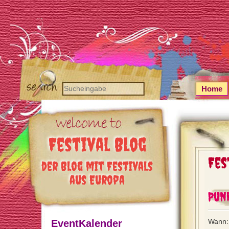
Home
Festival Blog
Fes
der Blog mit Festivals
aus Europa
Punk
Wann:
EventKalender