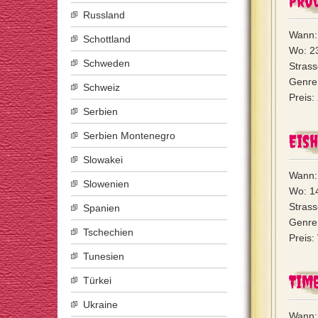
Prog
Russland
Wann:
Schottland
Wo: 2
Schweden
Strass
Genre:
Schweiz
Preis:
Serbien
Serbien Montenegro
Eish
Slowakei
Wann:
Slowenien
Wo: 1
Stras
Spanien
Genre:
Tschechien
Preis:
Tunesien
Tim
Türkei
Ukraine
Wann: 