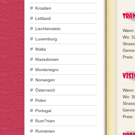
Kroatien
Tran
Lettland
Liechtenstein
Wann:
Wo: 3
Luxemburg
Strass
Malta
Genre:
Preis:
Mazedonien
Montenegro
Visi
Norwegen
Österreich
Wann:
Wo: 3
Polen
Strass
Genre:
Portugal
Preis:
Rum?nien
Rumänien