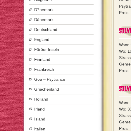
Psytra
D?nemark
Preis:
Dänemark
Silv
Deutschland
England
Wann:
Färöer Inseln
Wo: 10
Strass
Finnland
Genre:
Frankreich
Preis:
Goa – Psytrance
Silv
Griechenland
Holland
Wann:
Irland
Wo: 33
Strass
Island
Genre:
Preis:
Italien