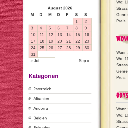
Wo: 10
August 2026
Strass
M
D
M
D
F
S
S
Genre:
Preis:
1
2
3
4
5
6
7
8
9
10
11
12
13
14
15
16
Wow
17
18
19
20
21
22
23
24
25
26
27
28
29
30
Wann:
31
Wo: 1
Sep »
« Jul
Stras
Genre:
Kategorien
Preis:
?sterreich
Ody
Albanien
Andorra
Wann:
Wo: 10
Belgien
Strass
Bulgarien
Genre