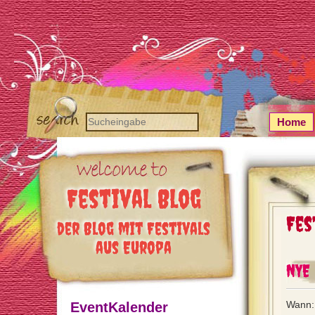
Home
Festival Blog
Fes
der Blog mit Festivals
aus Europa
NYE
Wann:
EventKalender