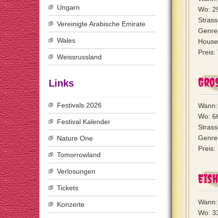
Ungarn
Wo: 29
Stras
Vereinigte Arabische Emirate
Genre
Wales
House 
Preis:
Weissrussland
Gro
Links
Festivals 2026
Wann:
Wo: 66
Festival Kalender
Stras
Genre:
Nature One
Preis:
Tomorrowland
Verlosungen
Eish
Tickets
Wann:
Konzerte
Wo: 33