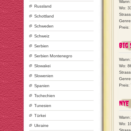
Wann:
Russland
Wo: 33
Strass
Schottland
Genre
Schweden
Preis:
Schweiz
Big 
Serbien
Serbien Montenegro
Wann:
Slowakei
Wo: 8
Strass
Slowenien
Genre
Preis
Spanien
Tschechien
NYE
Tunesien
Türkei
Wann:
Wo: 10
Ukraine
Strass