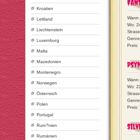
Fan
Kroatien
Wann:
Lettland
Wo: 2
Liechtenstein
Stras
Genre:
Luxemburg
Preis:
Malta
Mazedonien
Psy
Montenegro
Wann:
Norwegen
Wo: 2
Österreich
Stras
Genre:
Polen
Preis:
Portugal
Silv
Rum?nien
Rumänien