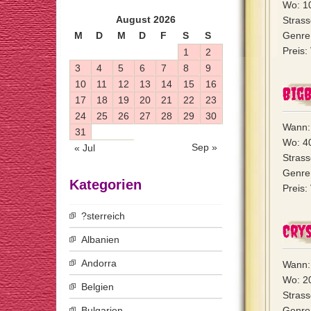
Wo: 10
August 2026
Strass
M
D
M
D
F
S
S
Genre:
Preis:
1
2
3
4
5
6
7
8
9
10
11
12
13
14
15
16
Big
17
18
19
20
21
22
23
24
25
26
27
28
29
30
Wann:
31
Wo: 4
Sep »
« Jul
Strass
Genre:
Kategorien
Preis
?sterreich
Cry
Albanien
Andorra
Wann:
Wo: 2
Belgien
Stras
Bulgarien
Genre: