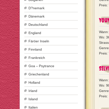
Preis:
D?nemark
Dänemark
Youn
Deutschland
Wann:
England
Wo: 3
Färöer Inseln
Strass
Genre:
Finnland
Preis
Frankreich
Goa – Psytrance
Silv
Griechenland
Wann:
Holland
Wo: 9
Irland
Genre:
Preis:
Island
Italien