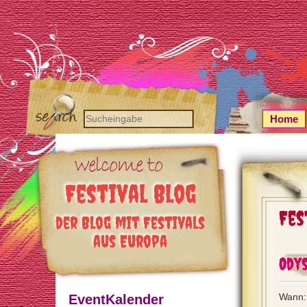
Home
Festival Blog
Fes
der Blog mit Festivals
aus Europa
Ody
Wann:
EventKalender