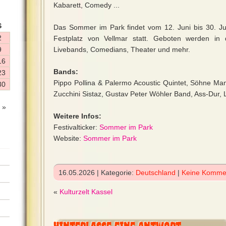
Kabarett, Comedy ...
S
Das Sommer im Park findet vom 12. Juni bis 30. Ju
2
Festplatz von Vellmar statt. Geboten werden in 
9
Livebands, Comedians, Theater und mehr.
16
Bands:
23
Pippo Pollina & Palermo Acoustic Quintet, Söhne Man
30
Zucchini Sistaz, Gustav Peter Wöhler Band, Ass-Dur,
 »
Weitere Infos:
Festivalticker:
Sommer im Park
Website:
Sommer im Park
16.05.2026 | Kategorie:
Deutschland
|
Keine Komme
«
Kulturzelt Kassel