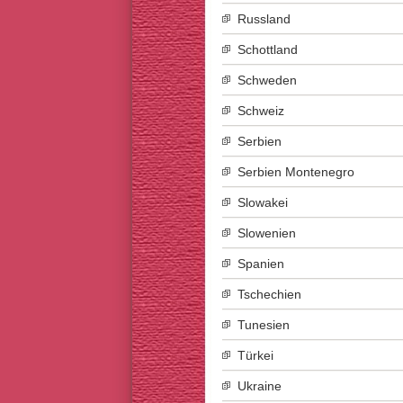
Russland
Schottland
Schweden
Schweiz
Serbien
Serbien Montenegro
Slowakei
Slowenien
Spanien
Tschechien
Tunesien
Türkei
Ukraine