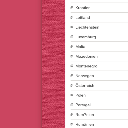
Kroatien
Lettland
Liechtenstein
Luxemburg
Malta
Mazedonien
Montenegro
Norwegen
Österreich
Polen
Portugal
Rum?nien
Rumänien