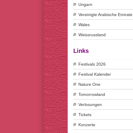
Ungarn
Vereinigte Arabische Emirate
Wales
Weissrussland
Links
Festivals 2026
Festival Kalender
Nature One
Tomorrowland
Verlosungen
Tickets
Konzerte