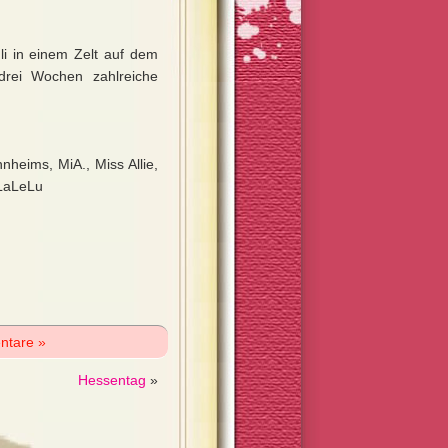
li in einem Zelt auf dem
drei Wochen zahlreiche
nheims, MiA., Miss Allie,
 LaLeLu
ntare »
Hessentag
»