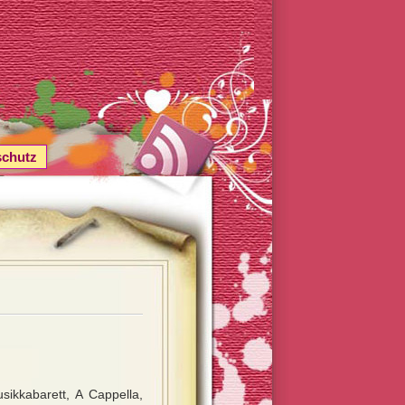
schutz
sikkabarett, A Cappella,