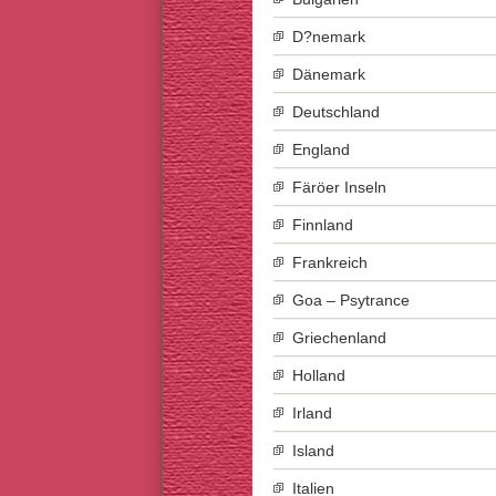
D?nemark
Dänemark
Deutschland
England
Färöer Inseln
Finnland
Frankreich
Goa – Psytrance
Griechenland
Holland
Irland
Island
Italien