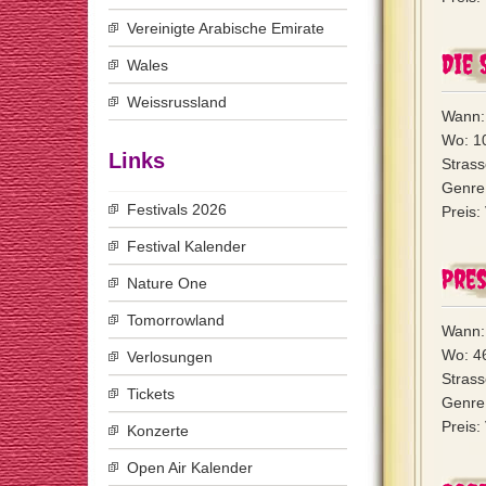
Vereinigte Arabische Emirate
Die 
Wales
Weissrussland
Wann:
Wo: 10
Links
Stras
Genre:
Festivals 2026
Preis:
Festival Kalender
Pres
Nature One
Tomorrowland
Wann:
Wo: 4
Verlosungen
Stras
Tickets
Genre:
Preis:
Konzerte
Open Air Kalender