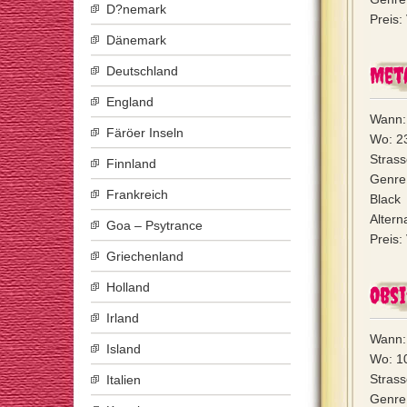
D?nemark
Preis:
Dänemark
Met
Deutschland
England
Wann: 
Färöer Inseln
Wo: 2
Strass
Finnland
Genre
Frankreich
Black
Alterna
Goa – Psytrance
Preis:
Griechenland
Holland
Obs
Irland
Wann:
Island
Wo: 10
Strass
Italien
Genre: