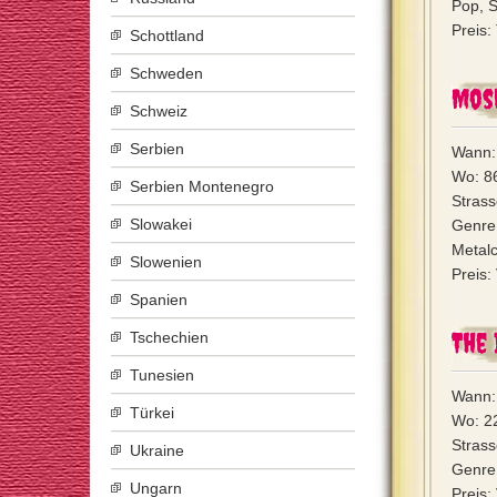
Pop, S
Preis:
Schottland
Schweden
Mos
Schweiz
Serbien
Wann:
Wo: 8
Serbien Montenegro
Strass
Slowakei
Genre
Metalc
Slowenien
Preis:
Spanien
The 
Tschechien
Tunesien
Wann:
Türkei
Wo: 2
Strass
Ukraine
Genre: 
Ungarn
Preis: