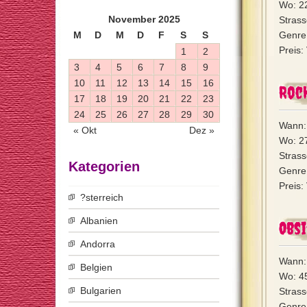
Wo: 2
November 2025
Strass
M
D
M
D
F
S
S
Genre:
Preis:
1
2
3
4
5
6
7
8
9
10
11
12
13
14
15
16
Rock
17
18
19
20
21
22
23
24
25
26
27
28
29
30
Wann:
« Okt
Dez »
Wo: 2
Strass
Kategorien
Genre:
Preis:
?sterreich
Albanien
Obs
Andorra
Wann:
Belgien
Wo: 4
Bulgarien
Stras
Genre: