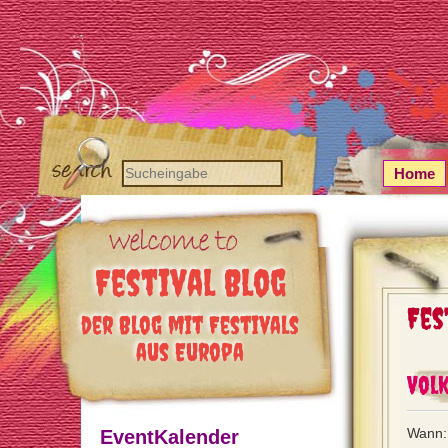
Home
Festival Blog
Fes
der Blog mit Festivals
aus Europa
Volk
Wann:
EventKalender