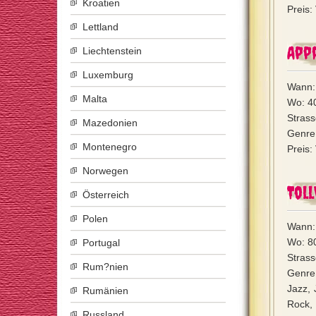
Kroatien
Preis:
Lettland
App
Liechtenstein
Luxemburg
Wann: 
Malta
Wo: 4
Strass
Mazedonien
Genre:
Montenegro
Preis:
Norwegen
Tol
Österreich
Polen
Wann: 
Wo: 8
Portugal
Strass
Rum?nien
Genre
Jazz, 
Rumänien
Rock, 
Russland