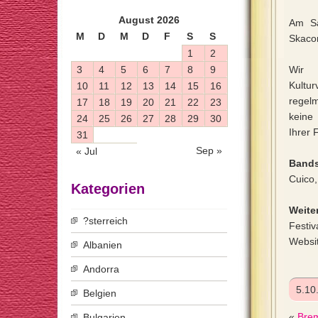
August 2026
Am Sa
M
D
M
D
F
S
S
Skaco
1
2
3
4
5
6
7
8
9
Wir 
Kultu
10
11
12
13
14
15
16
regel
17
18
19
20
21
22
23
keine
24
25
26
27
28
29
30
Ihrer 
31
Sep »
« Jul
Bands
Cuico,
Kategorien
Weiter
?sterreich
Festiv
Websi
Albanien
Andorra
5.10
Belgien
«
Brem
Bulgarien