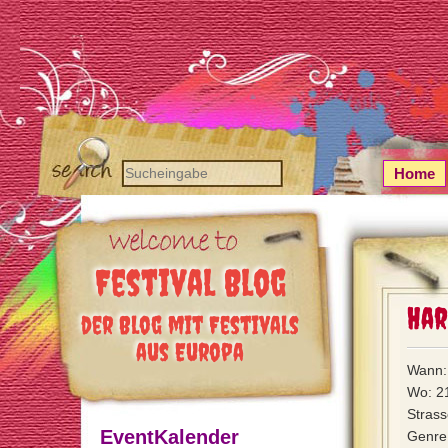
Home
Festival Blog
Har
der Blog mit Festivals
aus Europa
Wann:
Wo: 2
Stras
EventKalender
Genre