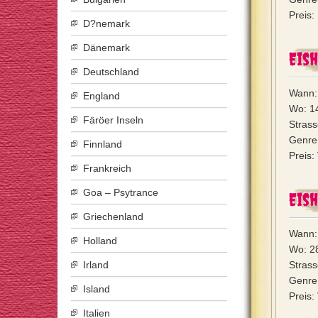
Preis:
D?nemark
Dänemark
Eish
Deutschland
Wann:
England
Wo: 1
Färöer Inseln
Stras
Genre:
Finnland
Preis:
Frankreich
Goa – Psytrance
Eish
Griechenland
Wann:
Holland
Wo: 2
Irland
Strass
Genre:
Island
Preis:
Italien