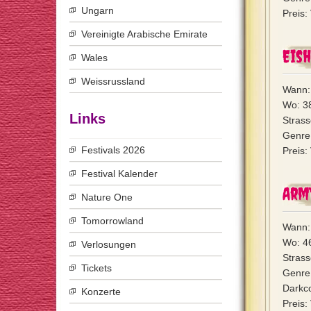
Ungarn
Preis:
Vereinigte Arabische Emirate
Eish
Wales
Weissrussland
Wann:
Wo: 3
Links
Stras
Genre:
Festivals 2026
Preis:
Festival Kalender
Arm
Nature One
Tomorrowland
Wann:
Wo: 4
Verlosungen
Strass
Tickets
Genre
Darkco
Konzerte
Preis: