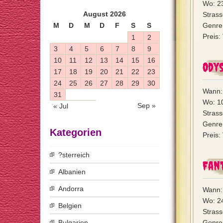
Wo: 2
August 2026
Strass
M
D
M
D
F
S
S
Genre:
Preis:
1
2
3
4
5
6
7
8
9
10
11
12
13
14
15
16
Ody
17
18
19
20
21
22
23
24
25
26
27
28
29
30
Wann:
31
Wo: 10
Sep »
« Jul
Strass
Genre:
Kategorien
Preis:
?sterreich
Fan
Albanien
Andorra
Wann:
Wo: 2
Belgien
Stras
Bulgarien
Genre: