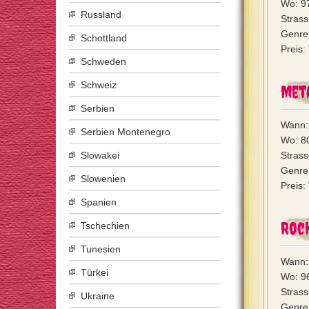
Wo: 9
Russland
Strass
Genre:
Schottland
Preis:
Schweden
Schweiz
Met
Serbien
Wann:
Serbien Montenegro
Wo: 8
Slowakei
Strass
Genre:
Slowenien
Preis:
Spanien
Rock
Tschechien
Tunesien
Wann:
Türkei
Wo: 96
Strass
Ukraine
Genre: