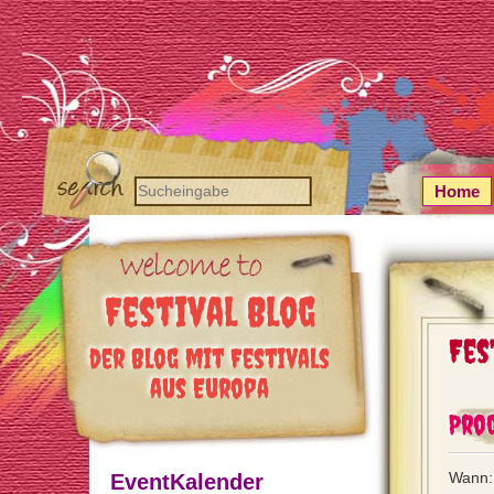
Home
Festival Blog
Fes
der Blog mit Festivals
aus Europa
Prog
Wann:
EventKalender