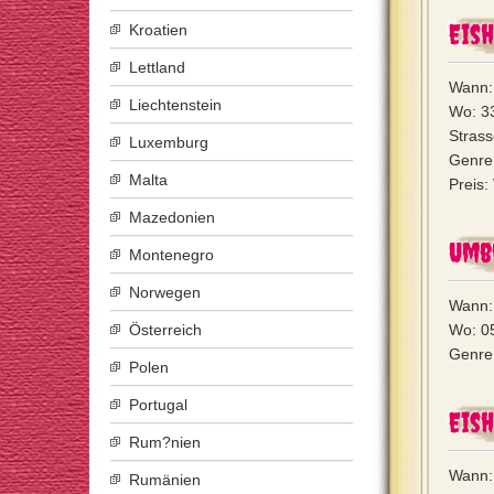
Eish
Kroatien
Lettland
Wann:
Liechtenstein
Wo: 33
Strass
Luxemburg
Genre:
Malta
Preis:
Mazedonien
Umb
Montenegro
Norwegen
Wann:
Österreich
Wo: 05
Genre:
Polen
Portugal
Eish
Rum?nien
Wann:
Rumänien