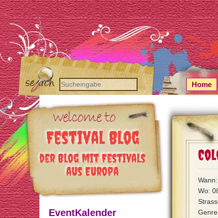
Home
Festival Blog
Col
der Blog mit Festivals
aus Europa
Wann:
Wo: 0
Strass
EventKalender
Genre