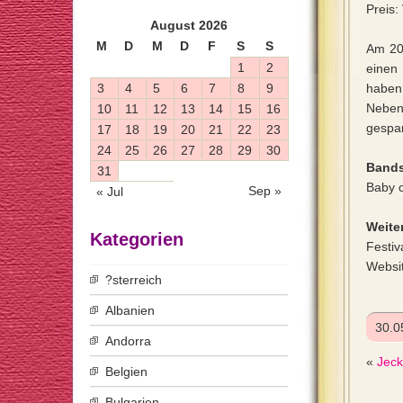
Preis:
August 2026
M
D
M
D
F
S
S
Am 20.
1
2
einen
3
4
5
6
7
8
9
haben
Neben
10
11
12
13
14
15
16
gespan
17
18
19
20
21
22
23
24
25
26
27
28
29
30
Bands
31
Baby o
Sep »
« Jul
Weiter
Kategorien
Festiv
Websi
?sterreich
Albanien
30.0
Andorra
«
Jeck
Belgien
Bulgarien