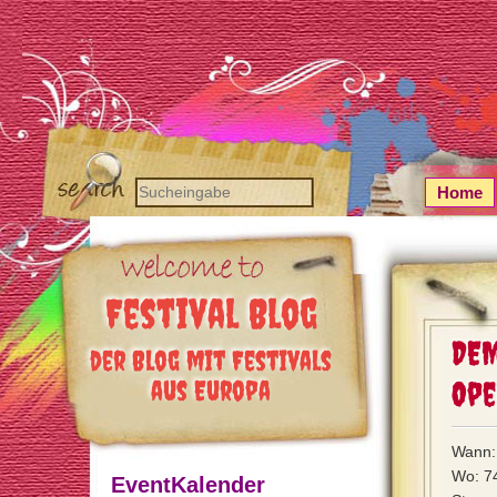
Home
Festival Blog
DEM
der Blog mit Festivals
aus Europa
Ope
Wann:
Wo: 7
EventKalender