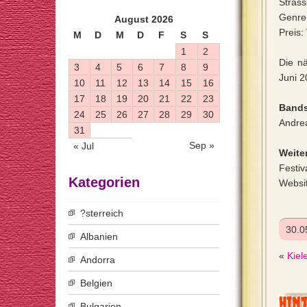
Strass
Genre:
August 2026
Preis:
M
D
M
D
F
S
S
1
2
Die n
3
4
5
6
7
8
9
Juni 2
10
11
12
13
14
15
16
17
18
19
20
21
22
23
Bands
24
25
26
27
28
29
30
Andre
31
Sep »
« Jul
Weiter
Festiv
Kategorien
Websi
?sterreich
30.0
Albanien
«
Kiel
Andorra
Belgien
Hin
Bulgarien