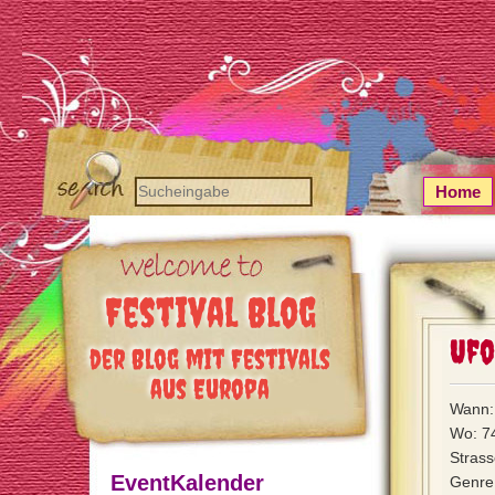
Home
Festival Blog
Ufo
der Blog mit Festivals
aus Europa
Wann: 
Wo: 7
Stras
EventKalender
Genre