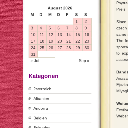
Psytra
August 2026
Preis:
M
D
M
D
F
S
S
1
2
Since 
3
4
5
6
7
8
9
czech 
same s
10
11
12
13
14
15
16
The fe
17
18
19
20
21
22
23
sponso
24
25
26
27
28
29
30
to ex
31
access
Sep »
« Jul
Bands
Kategorien
Anasa,
Ejczka
?sterreich
Miyagi
Albanien
Weiter
Andorra
Festiv
Websi
Belgien
Bulgarien