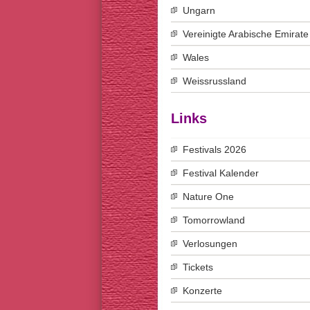
Ungarn
Vereinigte Arabische Emirate
Wales
Weissrussland
Links
Festivals 2026
Festival Kalender
Nature One
Tomorrowland
Verlosungen
Tickets
Konzerte