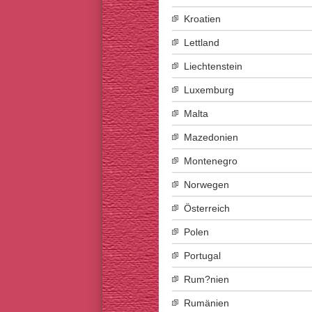
Kroatien
Lettland
Liechtenstein
Luxemburg
Malta
Mazedonien
Montenegro
Norwegen
Österreich
Polen
Portugal
Rum?nien
Rumänien