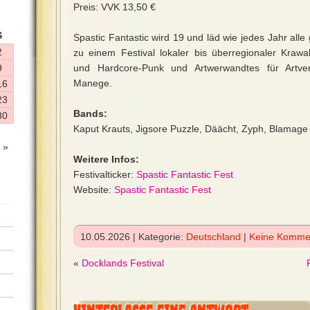
Preis: VVK 13,50 €
S
Spastic Fantastic wird 19 und läd wie jedes Jahr all
2
zu einem Festival lokaler bis überregionaler Kraw
9
und Hardcore-Punk und Artwerwandtes für Artve
Manege.
16
23
Bands:
30
Kaput Krauts, Jigsore Puzzle, Däächt, Zyph, Blamage
 »
Weitere Infos:
Festivalticker:
Spastic Fantastic Fest
Website:
Spastic Fantastic Fest
10.05.2026 | Kategorie:
Deutschland
|
Keine Komme
«
Docklands Festival