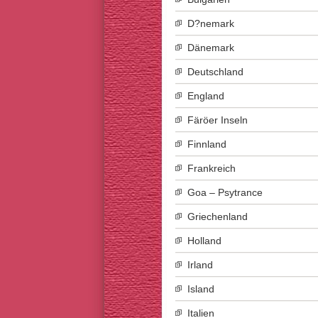
D?nemark
Dänemark
Deutschland
England
Färöer Inseln
Finnland
Frankreich
Goa – Psytrance
Griechenland
Holland
Irland
Island
Italien