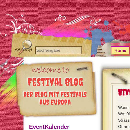
Home
Festival Blog
Hiv
der Blog mit Festivals
aus Europa
Wann: 
Wo: 0
Strass
EventKalender
Genre: