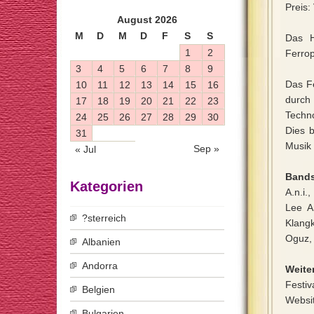
Preis:
August 2026
M
D
M
D
F
S
S
Das H
1
2
Ferrop
3
4
5
6
7
8
9
Das Fe
10
11
12
13
14
15
16
durch
17
18
19
20
21
22
23
Techn
24
25
26
27
28
29
30
Dies 
31
Musik 
Sep »
« Jul
Bands
Kategorien
A.n.i.
Lee A
?sterreich
Klangk
Oguz,
Albanien
Andorra
Weiter
Festiv
Belgien
Websi
Bulgarien