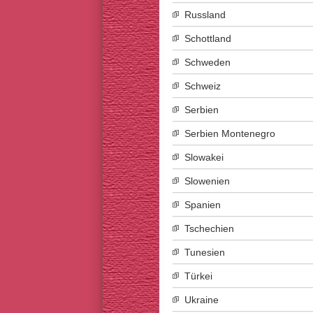
Russland
Schottland
Schweden
Schweiz
Serbien
Serbien Montenegro
Slowakei
Slowenien
Spanien
Tschechien
Tunesien
Türkei
Ukraine