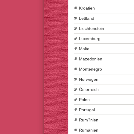
Kroatien
Lettland
Liechtenstein
Luxemburg
Malta
Mazedonien
Montenegro
Norwegen
Österreich
Polen
Portugal
Rum?nien
Rumänien