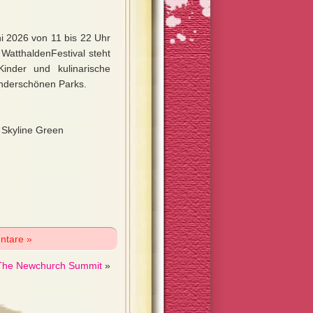
ni 2026 von 11 bis 22 Uhr
 WatthaldenFestival steht
Kinder und kulinarische
underschönen Parks.
 Skyline Green
ntare »
The Newchurch Summit
»