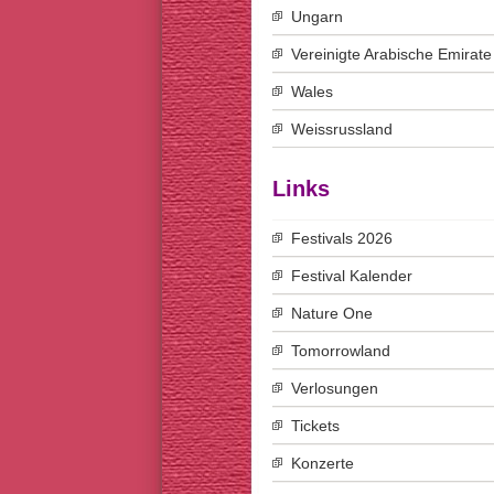
Ungarn
Vereinigte Arabische Emirate
Wales
Weissrussland
Links
Festivals 2026
Festival Kalender
Nature One
Tomorrowland
Verlosungen
Tickets
Konzerte