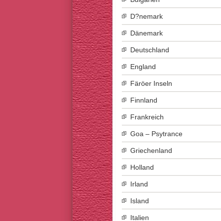
D?nemark
Dänemark
Deutschland
England
Färöer Inseln
Finnland
Frankreich
Goa – Psytrance
Griechenland
Holland
Irland
Island
Italien