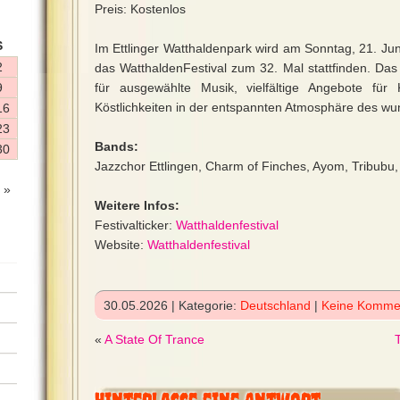
Preis: Kostenlos
S
Im Ettlinger Watthaldenpark wird am Sonntag, 21. Ju
2
das WatthaldenFestival zum 32. Mal stattfinden. Das
9
für ausgewählte Musik, vielfältige Angebote für 
Köstlichkeiten in der entspannten Atmosphäre des w
16
23
Bands:
30
Jazzchor Ettlingen, Charm of Finches, Ayom, Tribubu,
 »
Weitere Infos:
Festivalticker:
Watthaldenfestival
Website:
Watthaldenfestival
30.05.2026 | Kategorie:
Deutschland
|
Keine Komme
«
A State Of Trance