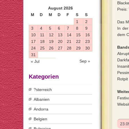
Blacke
August 2026
Preis:
M
D
M
D
F
S
S
1
2
Das Me
3
4
5
6
7
8
9
In der
dem C
10
11
12
13
14
15
16
17
18
19
20
21
22
23
Bands
24
25
26
27
28
29
30
Abrupt
31
Darkf
Sep »
« Jul
Insani
Pessi
Kategorien
Rotpit
?sterreich
Weiter
Festiv
Albanien
Websi
Andorra
Belgien
23.0
Bulgarien