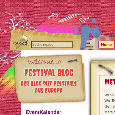
Home
Festival Blog
Met
der Blog mit Festivals
aus Europa
Wann: 
Wo: 5
Genre:
EventKalender
Metal