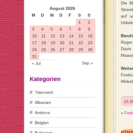
Die B
August 2026
Strand
M
D
M
D
F
S
S
auf u
1
2
Unbek
3
4
5
6
7
8
9
Bands
10
11
12
13
14
15
16
Roger
17
18
19
20
21
22
23
Davis
24
25
26
27
28
29
30
Maas
31
Sep »
« Jul
Weiter
Festiv
Kategorien
Websi
?sterreich
15.0
Albanien
Andorra
«
Fest
Belgien
Bulgarien