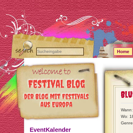
Home
Festival Blog
Blu
der Blog mit Festivals
aus Europa
Wann: 
Wo: 1
Genre:
EventKalender