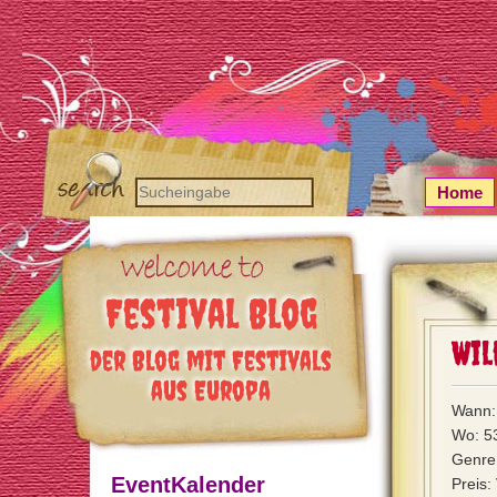
Home
Festival Blog
Wil
der Blog mit Festivals
aus Europa
Wann: 
Wo: 53
Genre:
EventKalender
Preis: