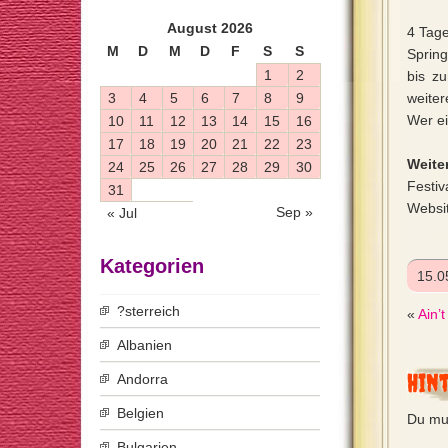
August 2026
4 Tag
M
D
M
D
F
S
S
Sprin
1
2
bis z
3
4
5
6
7
8
9
weiter
Wer ei
10
11
12
13
14
15
16
17
18
19
20
21
22
23
Weiter
24
25
26
27
28
29
30
Festiv
31
Websi
Sep »
« Jul
Kategorien
15.0
?sterreich
«
Ain’t
Albanien
Hin
Andorra
Belgien
Du mu
Bulgarien