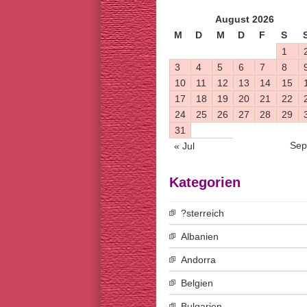
August 2026
M
D
M
D
F
S
1
3
4
5
6
7
8
10
11
12
13
14
15
17
18
19
20
21
22
24
25
26
27
28
29
31
Sep
« Jul
Kategorien
?sterreich
Albanien
Andorra
Belgien
Bulgarien