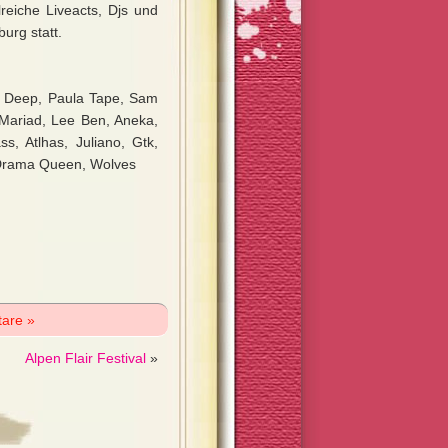
reiche Liveacts, Djs und
urg statt.
j Deep, Paula Tape, Sam
, Mariad, Lee Ben, Aneka,
s, Atlhas, Juliano, Gtk,
k, Drama Queen, Wolves
are »
Alpen Flair Festival
»