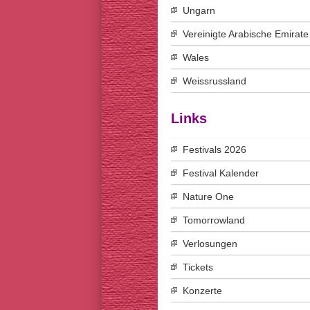
Ungarn
Vereinigte Arabische Emirate
Wales
Weissrussland
Links
Festivals 2026
Festival Kalender
Nature One
Tomorrowland
Verlosungen
Tickets
Konzerte