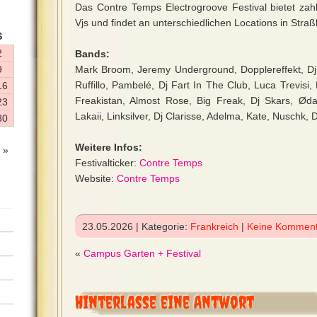
Das Contre Temps Electrogroove Festival bietet zahl
Vjs und findet an unterschiedlichen Locations in Straßb
S
2
Bands:
9
Mark Broom, Jeremy Underground, Dopplereffekt, D
Ruffillo, Pambelé, Dj Fart In The Club, Luca Trevisi
16
Freakistan, Almost Rose, Big Freak, Dj Skars, Ødas
23
Lakaii, Linksilver, Dj Clarisse, Adelma, Kate, Nusch
30
Weitere Infos:
 »
Festivalticker:
Contre Temps
Website:
Contre Temps
23.05.2026 | Kategorie:
Frankreich
|
Keine Komment
«
Campus Garten + Festival
Hinterlasse eine Antwort