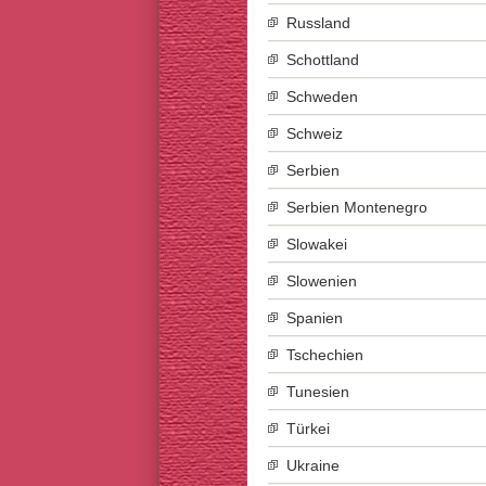
Russland
Schottland
Schweden
Schweiz
Serbien
Serbien Montenegro
Slowakei
Slowenien
Spanien
Tschechien
Tunesien
Türkei
Ukraine