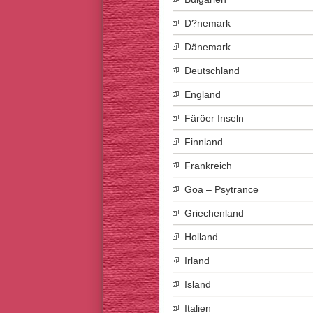
D?nemark
Dänemark
Deutschland
England
Färöer Inseln
Finnland
Frankreich
Goa – Psytrance
Griechenland
Holland
Irland
Island
Italien