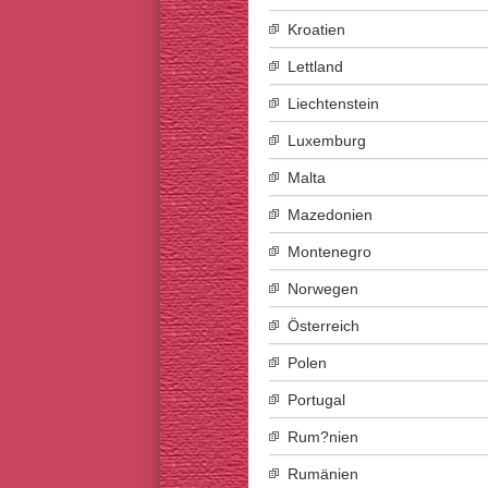
Kroatien
Lettland
Liechtenstein
Luxemburg
Malta
Mazedonien
Montenegro
Norwegen
Österreich
Polen
Portugal
Rum?nien
Rumänien