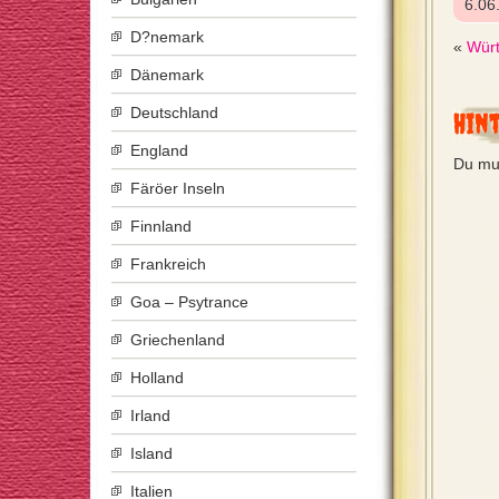
6.06
D?nemark
«
Würt
Dänemark
Deutschland
Hin
England
Du mu
Färöer Inseln
Finnland
Frankreich
Goa – Psytrance
Griechenland
Holland
Irland
Island
Italien