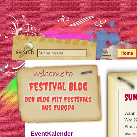
Home
Festival Blog
Sun
der Blog mit Festivals
aus Europa
Wann: 
Wo: 22
Strass
EventKalender
Genre: