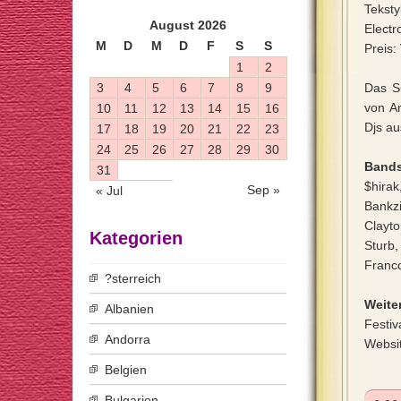
Tekst
August 2026
Electr
M
D
M
D
F
S
S
Preis:
1
2
3
4
5
6
7
8
9
Das Su
von An
10
11
12
13
14
15
16
Djs a
17
18
19
20
21
22
23
24
25
26
27
28
29
30
Bands
31
$hira
Sep »
« Jul
Bankzi
Clayt
Kategorien
Sturb
Franco
?sterreich
Weiter
Albanien
Festiv
Andorra
Websi
Belgien
Bulgarien