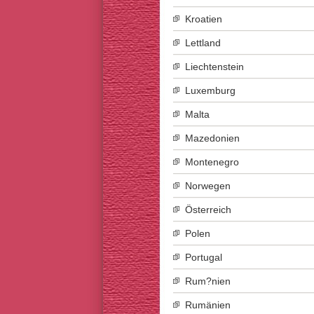
Kroatien
Lettland
Liechtenstein
Luxemburg
Malta
Mazedonien
Montenegro
Norwegen
Österreich
Polen
Portugal
Rum?nien
Rumänien