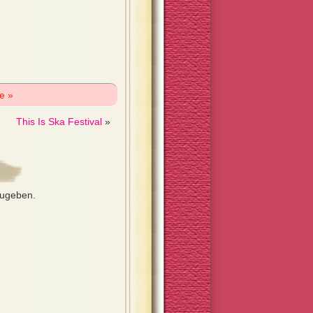
e »
This Is Ska Festival
»
zugeben.