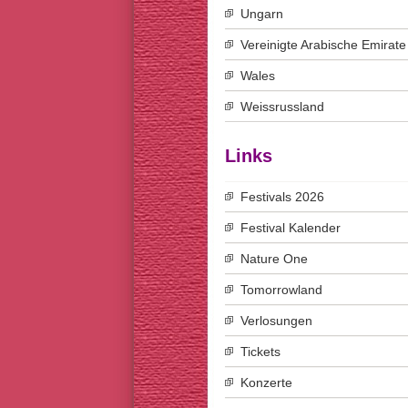
Ungarn
Vereinigte Arabische Emirate
Wales
Weissrussland
Links
Festivals 2026
Festival Kalender
Nature One
Tomorrowland
Verlosungen
Tickets
Konzerte