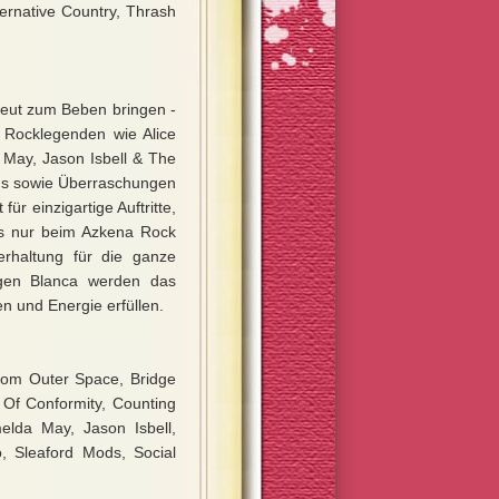
ternative Country, Thrash
neut zum Beben bringen -
. Rocklegenden wie Alice
a May, Jason Isbell & The
ds sowie Überraschungen
ür einzigartige Auftritte,
es nur beim Azkena Rock
terhaltung für die ganze
rgen Blanca werden das
n und Energie erfüllen.
From Outer Space, Bridge
n Of Conformity, Counting
melda May, Jason Isbell,
, Sleaford Mods, Social