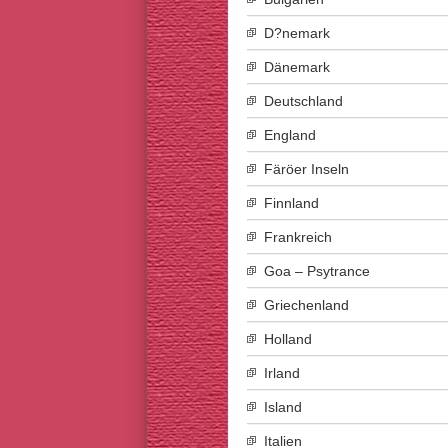
D?nemark
Dänemark
Deutschland
England
Färöer Inseln
Finnland
Frankreich
Goa – Psytrance
Griechenland
Holland
Irland
Island
Italien