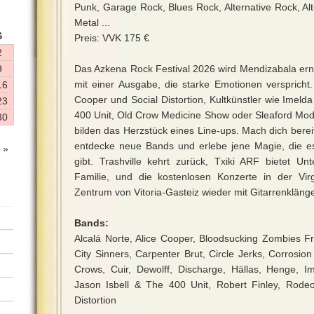
Punk, Garage Rock, Blues Rock, Alternative Rock, Al
Metal ...
S
Preis: VVK 175 €
2
9
Das Azkena Rock Festival 2026 wird Mendizabala er
mit einer Ausgabe, die starke Emotionen verspricht
16
Cooper und Social Distortion, Kultkünstler wie Imeld
23
400 Unit, Old Crow Medicine Show oder Sleaford Mo
30
bilden das Herzstück eines Line-ups. Mach dich bereit f
entdecke neue Bands und erlebe jene Magie, die 
 »
gibt. Trashville kehrt zurück, Txiki ARF bietet Un
Familie, und die kostenlosen Konzerte in der Vi
Zentrum von Vitoria-Gasteiz wieder mit Gitarrenklänge
Bands:
Alcalá Norte, Alice Cooper, Bloodsucking Zombies 
City Sinners, Carpenter Brut, Circle Jerks, Corrosio
Crows, Cuir, Dewolff, Discharge, Hällas, Henge, I
Jason Isbell & The 400 Unit, Robert Finley, Rodeo
Distortion