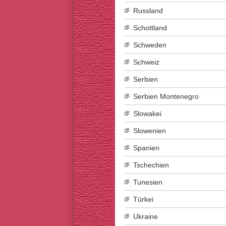
Russland
Schottland
Schweden
Schweiz
Serbien
Serbien Montenegro
Slowakei
Slowenien
Spanien
Tschechien
Tunesien
Türkei
Ukraine