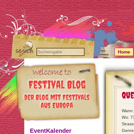
Home
Festival Blog
Que
der Blog mit Festivals
aus Europa
Wann: 
Wo: 7
Stras
EventKalender
Genre: