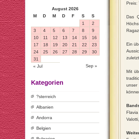
Preis
August 2026
M
D
M
D
F
S
S
Das Q
1
2
Höchs
3
4
5
6
7
8
9
Ragaze
10
11
12
13
14
15
16
Ein üb
17
18
19
20
21
22
23
Aussic
24
25
26
27
28
29
30
zuletz
31
Sep »
« Jul
Mit ü
tradit
Kategorien
unser
könne
?sterreich
Bands
Albanien
Flavia
Andorra
Valott
Belgien
Weiter
Bulgarien