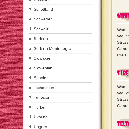
Schottland
Mini
Schweden
Schweiz
Wann: 
Wo: 4
Serbien
Stras
Serbien Montenegro
Genre:
Preis:
Slowakei
Slowenien
Fire
Spanien
Wann:
Tschechien
Wo: 24
Tunesien
Stras
Genre:
Türkei
Ukraine
Tel
Ungarn