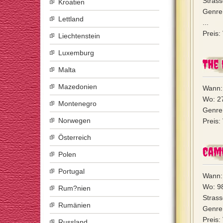
Stras
Kroatien
Genre:
Lettland
...
Preis:
Liechtenstein
Luxemburg
The
Malta
Mazedonien
Wann:
Wo: 2
Montenegro
Genre:
Norwegen
Preis:
Österreich
Cam
Polen
Portugal
Wann:
Wo: 9
Rum?nien
Strass
Rumänien
Genre:
Preis:
Russland