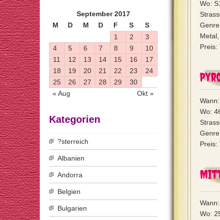
Wo: S1
September 2017
Strass
M
D
M
D
F
S
S
Genre
Metal,
1
2
3
Preis:
4
5
6
7
8
9
10
11
12
13
14
15
16
17
18
19
20
21
22
23
24
Pyr
25
26
27
28
29
30
« Aug
Okt »
Wann:
Wo: 4
Kategorien
Strass
Genre
?sterreich
Preis:
Albanien
Mit
Andorra
Belgien
Wann: 
Bulgarien
Wo: 2