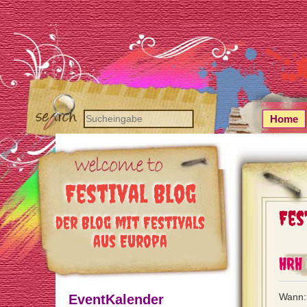
Home
Festival Blog
Fes
der Blog mit Festivals
aus Europa
HRH 
Wann: 
EventKalender