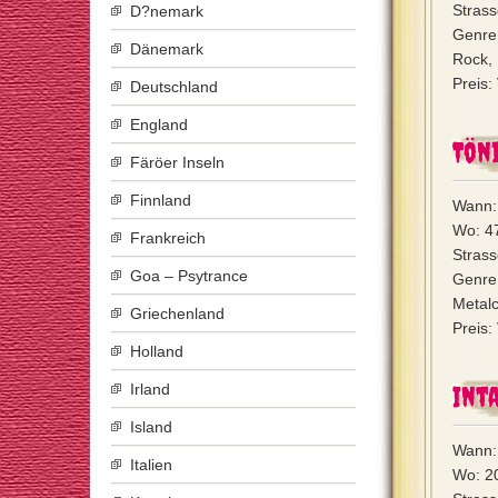
Strass
D?nemark
Genre:
Dänemark
Rock, 
Preis:
Deutschland
England
Tön
Färöer Inseln
Finnland
Wann:
Wo: 47
Frankreich
Strass
Goa – Psytrance
Genre
Metal
Griechenland
Preis:
Holland
Irland
Int
Island
Wann:
Italien
Wo: 2