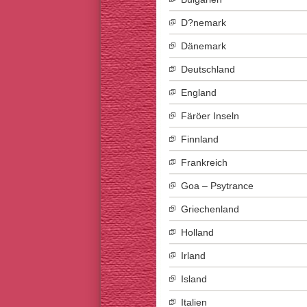
D?nemark
Dänemark
Deutschland
England
Färöer Inseln
Finnland
Frankreich
Goa – Psytrance
Griechenland
Holland
Irland
Island
Italien