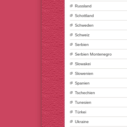
Russland
Schottland
Schweden
Schweiz
Serbien
Serbien Montenegro
Slowakei
Slowenien
Spanien
Tschechien
Tunesien
Türkei
Ukraine