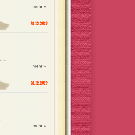
mehr »
31.12.2019
 ...
mehr »
31.12.2019
.
mehr »