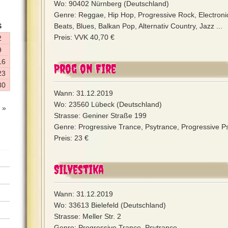
Wo: 90402 Nürnberg (Deutschland)
Genre: Reggae, Hip Hop, Progressive Rock, Electroni
S
Beats, Blues, Balkan Pop, Alternativ Country, Jazz ...
Preis: VVK 40,70 €
2
9
16
Prog on Fire
23
30
Wann: 31.12.2019
Wo: 23560 Lübeck (Deutschland)
 »
Strasse: Geniner Straße 199
Genre: Progressive Trance, Psytrance, Progressive Ps
Preis: 23 €
Silvestika
Wann: 31.12.2019
Wo: 33613 Bielefeld (Deutschland)
Strasse: Meller Str. 2
Genre: Progressive Trance, Psytrance ...