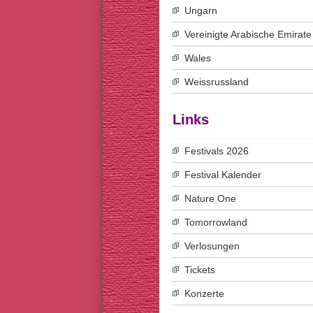
Ungarn
Vereinigte Arabische Emirate
Wales
Weissrussland
Links
Festivals 2026
Festival Kalender
Nature One
Tomorrowland
Verlosungen
Tickets
Konzerte