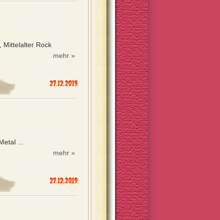
 Mittelalter Rock
mehr »
27.12.2019
etal ...
mehr »
27.12.2019