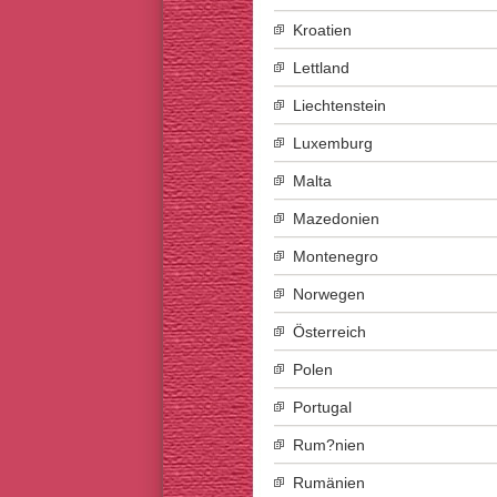
Kroatien
Lettland
Liechtenstein
Luxemburg
Malta
Mazedonien
Montenegro
Norwegen
Österreich
Polen
Portugal
Rum?nien
Rumänien