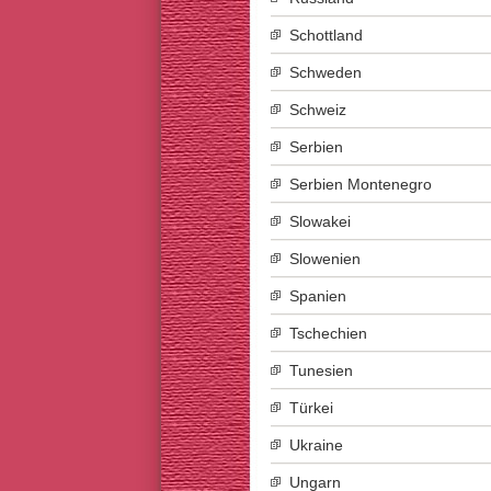
Schottland
Schweden
Schweiz
Serbien
Serbien Montenegro
Slowakei
Slowenien
Spanien
Tschechien
Tunesien
Türkei
Ukraine
Ungarn