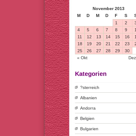
November 2013
M
D
M
D
F
S
1
2
4
5
6
7
8
9
11
12
13
14
15
16
18
19
20
21
22
23
25
26
27
28
29
30
« Okt
Dez
Kategorien
?sterreich
Albanien
Andorra
Belgien
Bulgarien