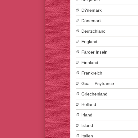
D?nemark
Dänemark
Deutschland
England
Färöer Inseln
Finnland
Frankreich
Goa – Psytrance
Griechenland
Holland
Irland
Island
Italien