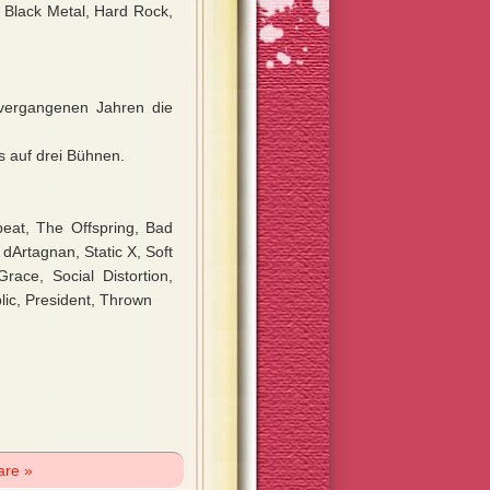
, Black Metal, Hard Rock,
 vergangenen Jahren die
s auf drei Bühnen.
eat, The Offspring, Bad
dArtagnan, Static X, Soft
Grace, Social Distortion,
lic, President, Thrown
are »