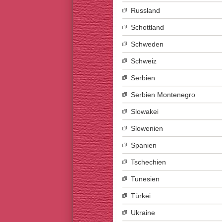
Russland
Schottland
Schweden
Schweiz
Serbien
Serbien Montenegro
Slowakei
Slowenien
Spanien
Tschechien
Tunesien
Türkei
Ukraine