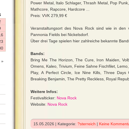
Power Metal, Italo Schlager, Thrash Metal, Pop Punk
Mathcore, Rapcore, Hardcore ...
S
Preis: VVK 279,99 €
2
9
Veranstaltungsort des Nova Rock sind wie in den
Pannonia Fields bei Nickelsdorf.
16
Über drei Tage spielen hier zahlreiche bekannte Band
23
30
Bands:
Bring Me The Horizon, The Cure, Iron Maiden, Volb
 »
Omens, Kaleo, Trivium, Feine Sahne Fischfilet, Lemo, 
Play, A Perfect Circle, Ice Nine Kills, Three Days 
Breaking Benjamin, The Pretty Reckless, Royal Repub
Weitere Infos:
Festivalticker:
Nova Rock
Website:
Nova Rock
15.05.2026 | Kategorie:
?sterreich
|
Keine Komment