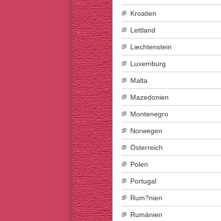
Kroatien
Lettland
Liechtenstein
Luxemburg
Malta
Mazedonien
Montenegro
Norwegen
Österreich
Polen
Portugal
Rum?nien
Rumänien