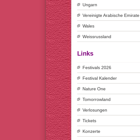
Ungarn
Vereinigte Arabische Emirate
Wales
Weissrussland
Links
Festivals 2026
Festival Kalender
Nature One
Tomorrowland
Verlosungen
Tickets
Konzerte