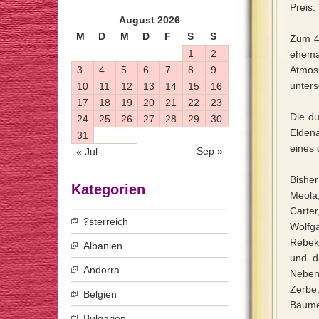
Preis:
August 2026
M
D
M
D
F
S
S
Zum 4
1
2
ehema
3
4
5
6
7
8
9
Atmo
unters
10
11
12
13
14
15
16
17
18
19
20
21
22
23
Die du
24
25
26
27
28
29
30
Eldena
31
eines 
Sep »
« Jul
Bishe
Kategorien
Meola
Carter
?sterreich
Wolfg
Rebekk
Albanien
und d
Andorra
Neben
Zerbe
Belgien
Bäume
Bulgarien