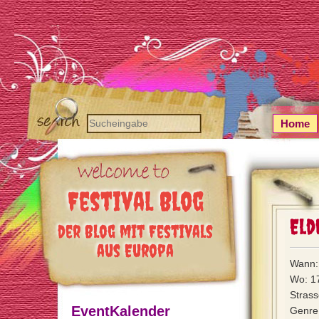
Home
Festival Blog
Eld
der Blog mit Festivals
aus Europa
Wann: 
Wo: 1
Strass
EventKalender
Genre