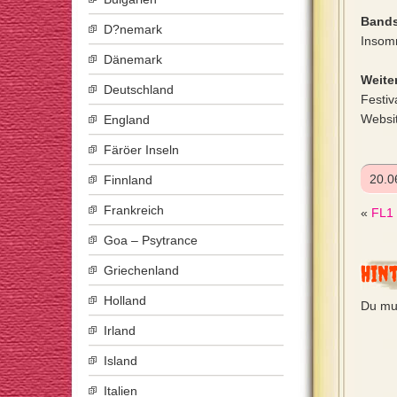
Bands
D?nemark
Insom
Dänemark
Weiter
Deutschland
Festiv
Websi
England
Färöer Inseln
20.0
Finnland
Frankreich
«
FL1 
Goa – Psytrance
Hin
Griechenland
Holland
Du mu
Irland
Island
Italien