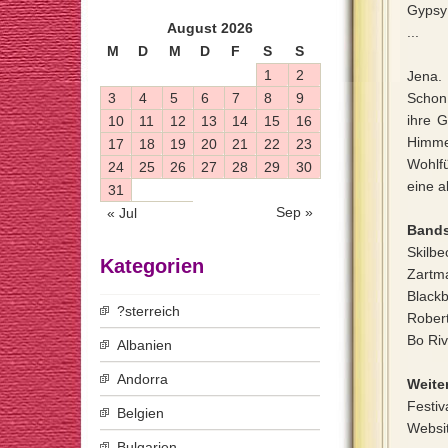
Gypsy 
August 2026
...
M
D
M
D
F
S
S
1
2
Jena.
3
4
5
6
7
8
9
Schon 
ihre G
10
11
12
13
14
15
16
Himm
17
18
19
20
21
22
23
Wohlfü
24
25
26
27
28
29
30
eine 
31
Sep »
« Jul
Bands
Skilbe
Kategorien
Zartm
Blackb
?sterreich
Robert
Bo Ri
Albanien
Andorra
Weiter
Festiv
Belgien
Websi
Bulgarien