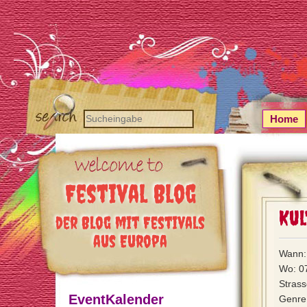
Home
Festival Blog
Kul
der Blog mit Festivals
aus Europa
Wann: 
Wo: 0
Strass
EventKalender
Genre