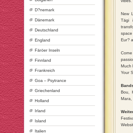
vibes.
D?nemark
New L
Dänemark
Tägi 
transf
Deutschland
space 
Eur? a
England
Färöer Inseln
Come d
passio
Finnland
Much 
Frankreich
Your S
Goa – Psytrance
Bands
Griechenland
Bou, 
Mara,
Holland
Irland
Weiter
Festiv
Island
Websi
Italien