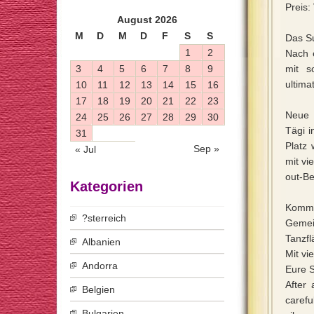
Preis
August 2026
M
D
M
D
F
S
S
Das Su
1
2
Nach 
3
4
5
6
7
8
9
mit s
ultima
10
11
12
13
14
15
16
17
18
19
20
21
22
23
Neue 
24
25
26
27
28
29
30
Tägi i
31
Platz 
Sep »
« Jul
mit vi
out-Be
Kategorien
Komm 
?sterreich
Gemei
Tanzfl
Albanien
Mit vie
Andorra
Eure 
After 
Belgien
carefu
Bulgarien