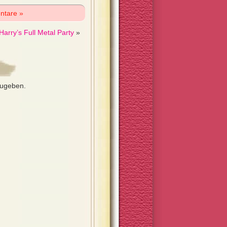
ntare »
Harry’s Full Metal Party
»
zugeben.