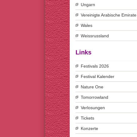
Ungarn
Vereinigte Arabische Emirate
Wales
Weissrussland
Links
Festivals 2026
Festival Kalender
Nature One
Tomorrowland
Verlosungen
Tickets
Konzerte