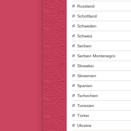
Russland
Schottland
Schweden
Schweiz
Serbien
Serbien Montenegro
Slowakei
Slowenien
Spanien
Tschechien
Tunesien
Türkei
Ukraine