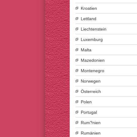
Kroatien
Lettland
Liechtenstein
Luxemburg
Malta
Mazedonien
Montenegro
Norwegen
Österreich
Polen
Portugal
Rum?nien
Rumänien