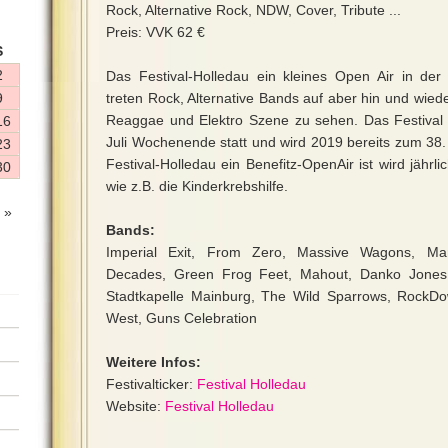
Rock, Alternative Rock, NDW, Cover, Tribute ...
Preis: VVK 62 €
S
2
Das Festival-Holledau ein kleines Open Air in der
9
treten Rock, Alternative Bands auf aber hin und wiede
Reaggae und Elektro Szene zu sehen. Das Festival f
16
Juli Wochenende statt und wird 2019 bereits zum 38.
23
Festival-Holledau ein Benefitz-OpenAir ist wird jährl
30
wie z.B. die Kinderkrebshilfe.
 »
Bands:
Imperial Exit, From Zero, Massive Wagons, M
Decades, Green Frog Feet, Mahout, Danko Jones
Stadtkapelle Mainburg, The Wild Sparrows, RockD
West, Guns Celebration
Weitere Infos:
Festivalticker:
Festival Holledau
Website:
Festival Holledau