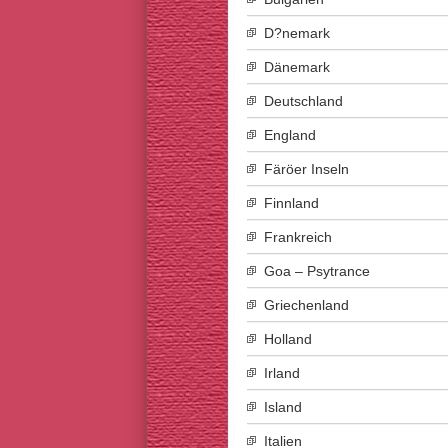
D?nemark
Dänemark
Deutschland
England
Färöer Inseln
Finnland
Frankreich
Goa – Psytrance
Griechenland
Holland
Irland
Island
Italien