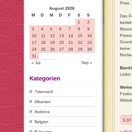
Preis:
August 2026
M
D
M
D
F
S
S
Das Fe
1
2
besteh
3
4
5
6
7
8
9
Besuch
Press
10
11
12
13
14
15
16
Grund
17
18
19
20
21
22
23
keine
24
25
26
27
28
29
30
Rocke
31
Sep »
« Jul
Bands
Linki
Kategorien
Weiter
?sterreich
Festiv
Websi
Albanien
Andorra
5.07
Belgien
«
VooV
Bulgarien