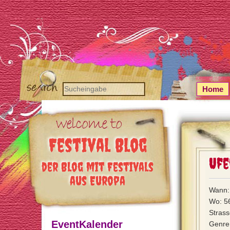
Home
Festival Blog
Ufe
der Blog mit Festivals
aus Europa
Wann: 
Wo: 5
Strass
EventKalender
Genre: