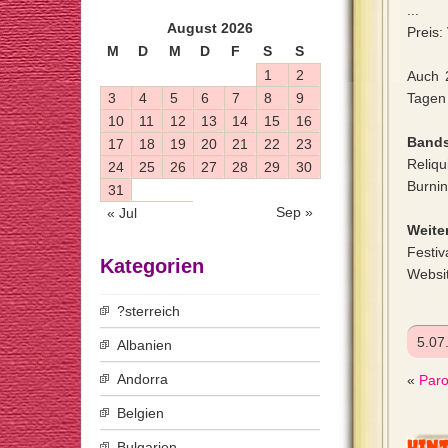
...
August 2026
Preis:
M
D
M
D
F
S
S
1
2
Auch 
3
4
5
6
7
8
9
Tagen 
10
11
12
13
14
15
16
Bands
17
18
19
20
21
22
23
Reliq
24
25
26
27
28
29
30
Burnin
31
Sep »
« Jul
Weiter
Festiv
Kategorien
Websi
?sterreich
5.07
Albanien
Andorra
«
Paro
Belgien
Bulgarien