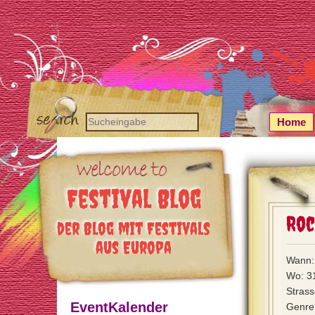
Home
Festival Blog
Roc
der Blog mit Festivals
aus Europa
Wann: 
Wo: 3
Strass
EventKalender
Genre: