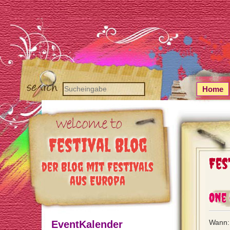
Home
Festival Blog
Fes
der Blog mit Festivals
aus Europa
One 
Wann: 
EventKalender