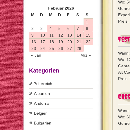
Wo: 5
Februar 2026
Genre
M
D
M
D
F
S
S
Experi
Preis
1
2
3
4
5
6
7
8
9
10
11
12
13
14
15
Fest
16
17
18
19
20
21
22
23
24
25
26
27
28
Wann: 
« Jan
Mrz »
Wo: 1
Genre:
Kategorien
Alt Co
Preis
?sterreich
Albanien
Cre
Andorra
Wann: 
Belgien
Wo: 6
Bulgarien
Genre: