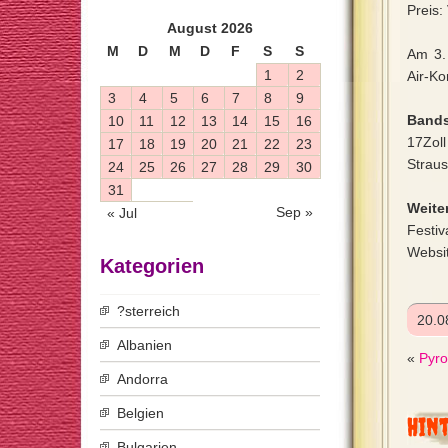
Preis:
August 2026
M
D
M
D
F
S
S
Am 3.
1
2
Air-Ko
3
4
5
6
7
8
9
Bands
10
11
12
13
14
15
16
17Zol
17
18
19
20
21
22
23
Straus
24
25
26
27
28
29
30
31
Weiter
Sep »
« Jul
Festiv
Websi
Kategorien
?sterreich
20.0
Albanien
«
Pyr
Andorra
Belgien
Hin
Bulgarien