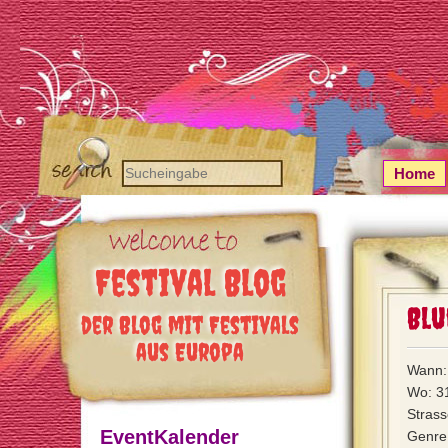
Home
Festival Blog
Blu
der Blog mit Festivals
aus Europa
Wann:
Wo: 3
Stras
EventKalender
Genre: