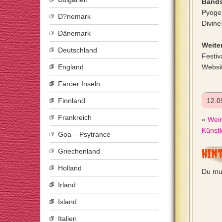
Bands
Pyoge
D?nemark
Divine
Dänemark
Weiter
Deutschland
Festiv
England
Websi
Färöer Inseln
Finnland
12.0
Frankreich
«
Wein
Künstl
Goa – Psytrance
Hin
Griechenland
Holland
Du mu
Irland
Island
Italien