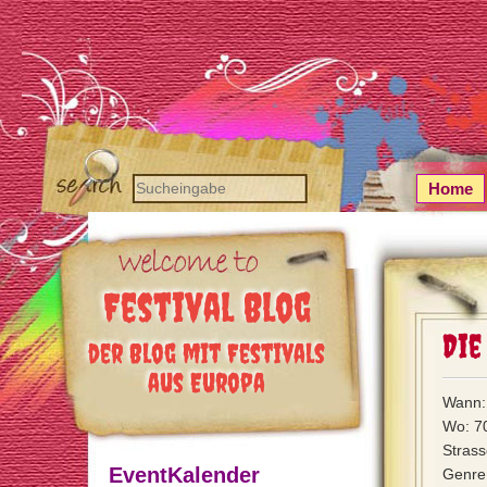
Home
Festival Blog
Die
der Blog mit Festivals
aus Europa
Wann:
Wo: 70
Strass
EventKalender
Genre: