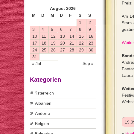
Preis:
August 2026
M
D
M
D
F
S
S
Am 14.
1
2
Stars 
3
4
5
6
7
8
9
gezün
10
11
12
13
14
15
16
Weiter
17
18
19
20
21
22
23
24
25
26
27
28
29
30
Bands
31
Andre
Sep »
« Jul
Fantas
Laura 
Kategorien
Weiter
?sterreich
Festiv
Websi
Albanien
Andorra
19.0
Belgien
«
Honk
Bulgarien