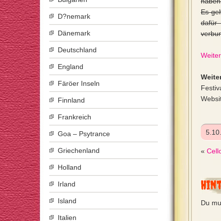
haben 
Es ge
D?nemark
dafür 
Dänemark
verbun
Deutschland
Weiter
England
Weiter
Färöer Inseln
Festiv
Websi
Finnland
Frankreich
5.10
Goa – Psytrance
Griechenland
«
Cell
Holland
Hin
Irland
Island
Du mu
Italien