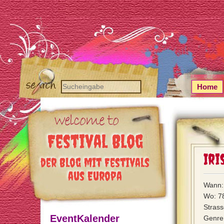
Home
Festival Blog
Iri
der Blog mit Festivals
aus Europa
Wann:
Wo: 7
Strass
EventKalender
Genre: