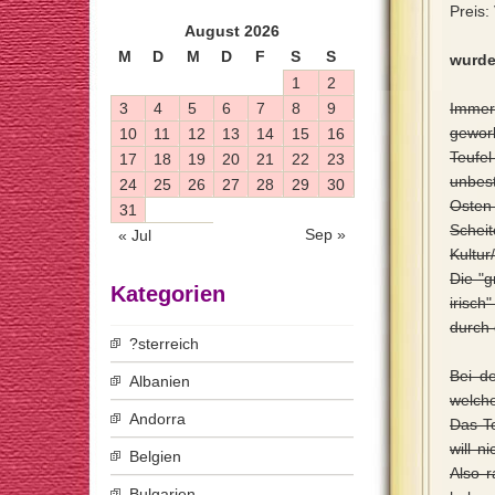
Preis:
August 2026
M
D
M
D
F
S
S
wurde
1
2
3
4
5
6
7
8
9
Immer 
gewor
10
11
12
13
14
15
16
Teufe
17
18
19
20
21
22
23
unbes
24
25
26
27
28
29
30
Osten 
31
Scheit
Sep »
« Jul
Kultur
Die "g
Kategorien
irisch
durch 
?sterreich
Bei d
Albanien
welche
Andorra
Das To
will n
Belgien
Also 
Bulgarien