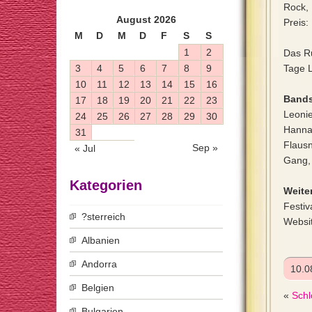
Rock, 
August 2026
Preis:
M
D
M
D
F
S
S
1
2
Das R
3
4
5
6
7
8
9
Tage L
10
11
12
13
14
15
16
Bands
17
18
19
20
21
22
23
Leonie
24
25
26
27
28
29
30
Hanna
31
Flausn
Sep »
« Jul
Gang,
Kategorien
Weiter
Festiv
?sterreich
Websi
Albanien
Andorra
10.0
Belgien
«
Schl
Bulgarien