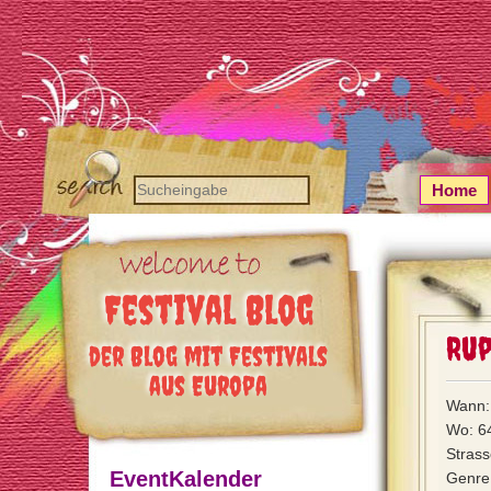
Home
Festival Blog
Ru
der Blog mit Festivals
aus Europa
Wann: 
Wo: 64
Stras
EventKalender
Genre