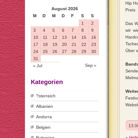
Hip Ho
August 2026
Preis:
M
D
M
D
F
S
S
1
2
Das Wu
3
4
5
6
7
8
9
wir w
Hardc
10
11
12
13
14
15
16
Tschec
17
18
19
20
21
22
23
Über e
24
25
26
27
28
29
30
31
Bands
Sep »
« Jul
Sende
Melma
Kategorien
Weiter
?sterreich
Festiv
Websi
Albanien
Andorra
13.0
Belgien
«
Hell
Bulgarien