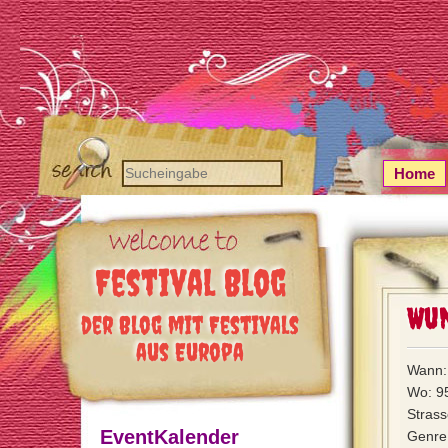
Home
Festival Blog
Wun
der Blog mit Festivals
aus Europa
Wann: 
Wo: 9
Strass
EventKalender
Genre: