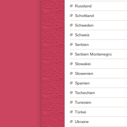
Russland
Schottland
Schweden
Schweiz
Serbien
Serbien Montenegro
Slowakei
Slowenien
Spanien
Tschechien
Tunesien
Türkei
Ukraine