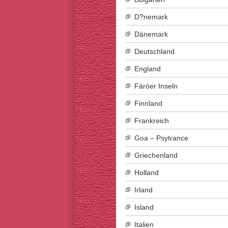
D?nemark
Dänemark
Deutschland
England
Färöer Inseln
Finnland
Frankreich
Goa – Psytrance
Griechenland
Holland
Irland
Island
Italien