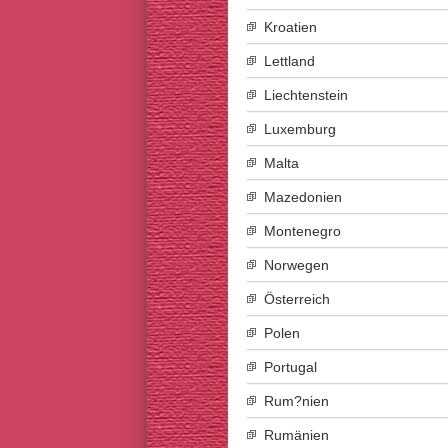
Kroatien
Lettland
Liechtenstein
Luxemburg
Malta
Mazedonien
Montenegro
Norwegen
Österreich
Polen
Portugal
Rum?nien
Rumänien