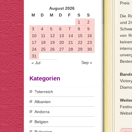
Preis
August 2026
M
D
M
D
F
S
S
Die R
1
2
und 24
3
4
5
6
7
8
9
Schwei
von Ro
10
11
12
13
14
15
16
keinen
17
18
19
20
21
22
23
inter
24
25
26
27
28
29
30
unverg
31
Beste
Sep »
« Jul
Bands
Kategorien
Victor
Diamon
?sterreich
Weiter
Albanien
Festiv
Andorra
Websi
Belgien
Bulgarien