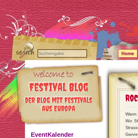
Home
Festival Blog
Roc
der Blog mit Festivals
aus Europa
Wann: 
Wo: 5
Strass
EventKalender
Genre: