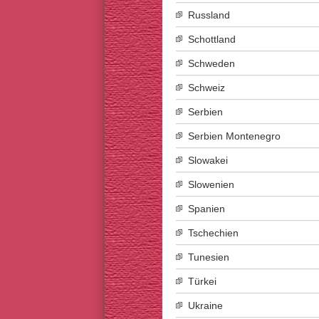
Russland
Schottland
Schweden
Schweiz
Serbien
Serbien Montenegro
Slowakei
Slowenien
Spanien
Tschechien
Tunesien
Türkei
Ukraine