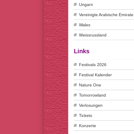
Ungarn
Vereinigte Arabische Emirate
Wales
Weissrussland
Links
Festivals 2026
Festival Kalender
Nature One
Tomorrowland
Verlosungen
Tickets
Konzerte