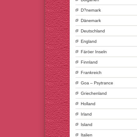
D?nemark
Dänemark
Deutschland
England
Färöer Inseln
Finnland
Frankreich
Goa – Psytrance
Griechenland
Holland
Irland
Island
Italien