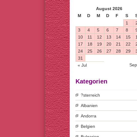
August 2026
M
D
M
D
F
S
1
3
4
5
6
7
8
10
11
12
13
14
15
17
18
19
20
21
22
24
25
26
27
28
29
31
Sep
« Jul
Kategorien
?sterreich
Albanien
Andorra
Belgien
Bulgarien