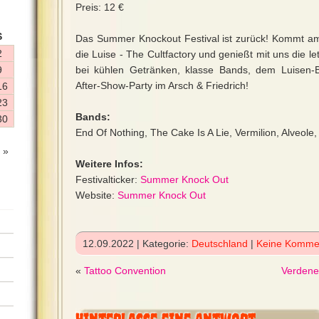
Preis: 12 €
S
Das Summer Knockout Festival ist zurück! Kommt am
2
die Luise - The Cultfactory und genießt mit uns die
9
bei kühlen Getränken, klasse Bands, dem Luisen-
After-Show-Party im Arsch & Friedrich!
16
23
Bands:
30
End Of Nothing, The Cake Is A Lie, Vermilion, Alveole,
 »
Weitere Infos:
Festivalticker:
Summer Knock Out
Website:
Summer Knock Out
12.09.2022 | Kategorie:
Deutschland
|
Keine Komme
«
Tattoo Convention
Verdene