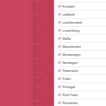
Kroatien
Lettland
Liechtenstein
Luxemburg
Malta
Mazedonien
Montenegro
Norwegen
Österreich
Polen
Portugal
Rum?nien
Rumänien