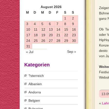
August 2026
Zeige
M
D
M
D
F
S
S
Bühne 
1
2
ganz N
3
4
5
6
7
8
9
Ob Ta
10
11
12
13
14
15
16
oder V
17
18
19
20
21
22
23
HipHo
24
25
26
27
28
29
30
Konze
31
desto 
Sep »
« Jul
von J
Kategorien
Weiter
Festiv
?sterreich
Websi
Albanien
Andorra
13.0
Belgien
«
Lahn
Bulgarien