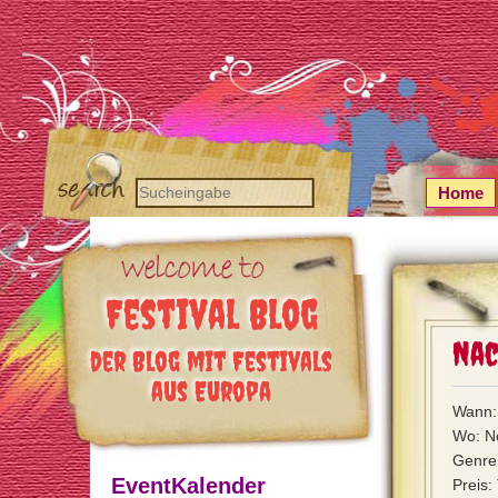
Home
Festival Blog
Nac
der Blog mit Festivals
aus Europa
Wann: 
Wo: N
Genre
EventKalender
Preis: