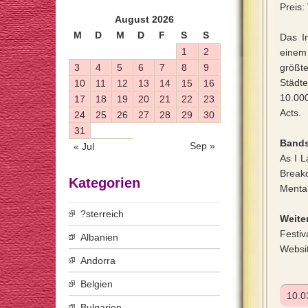
Preis:
August 2026
M
D
M
D
F
S
S
Das I
1
2
einem 
3
4
5
6
7
8
9
größte
Städte
10
11
12
13
14
15
16
10.00
17
18
19
20
21
22
23
Acts.
24
25
26
27
28
29
30
31
Bands
Sep »
« Jul
As I L
Break
Kategorien
Mental
?sterreich
Weiter
Festiv
Albanien
Websi
Andorra
Belgien
10.0
Bulgarien