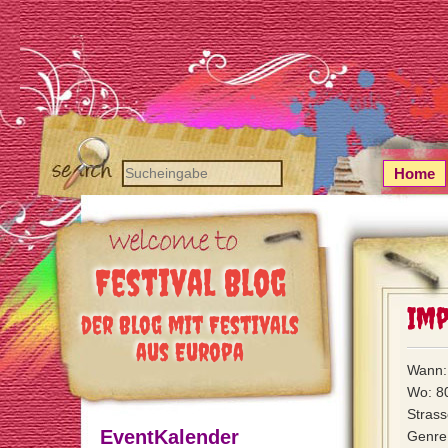
Home
Festival Blog
Imp
der Blog mit Festivals
aus Europa
Wann:
Wo: 8
Strass
EventKalender
Genre: